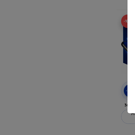
-10%
-10
3mk 
M