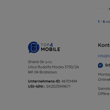
1
-
6
vo
Kont
info@t
Shield-Sk s.r.o.
Sc
Ulica Rudolfa Mocka 3750/2A
841 04 Bratislava
Montag
Online
Unternehmens-ID:
46701494
USt-IdNr.:
SK2023549671
Samsta
Offline