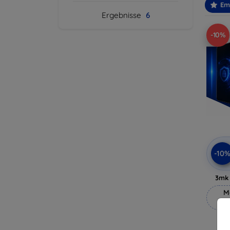
Em
Ergebnisse
6
-10%
-10
3mk 
M