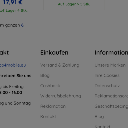
17,91 €
Auf Lager > 5 Stk.
Auf Lager 4 Stk.
m ganzen
6
.
akt
Einkaufen
Informatio
op4mobile.eu
Versand & Zahlung
Unsere Marken
Blog
Ihre Cookies
hreiben Sie uns
Cashback
Datenschutz
 bis Freitag:
8:00 - 16:00
Widerrufsbelehrung
Reklamationsor
g und Sonntag:
Reklamation
Geschäftsbedin
Kontakt
Blog
Kontakt