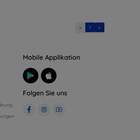
«
1
»
n
Mobile Applikation
Folgen Sie uns
dnung
gungen