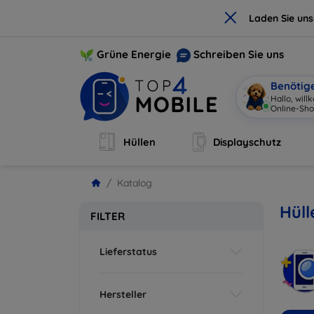
×
Laden Sie un
Grüne Energie
Schreiben Sie uns
Benötig
Hallo, wil
Online-Sho
Hüllen
Displayschutz
Katalog
Hüll
FILTER
Lieferstatus
Hersteller