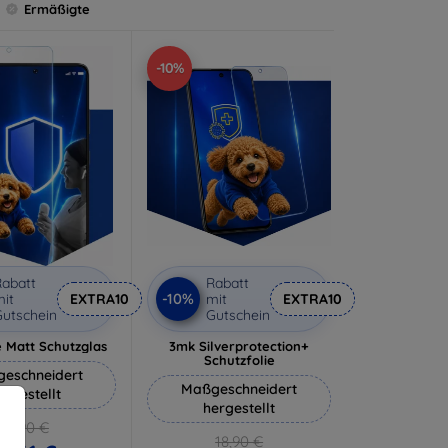
Ermäßigte
-10%
abatt
Rabatt
-10%
it
EXTRA10
mit
EXTRA10
utschein
Gutschein
 Matt Schutzglas
3mk Silverprotection+
Schutzfolie
eschneidert
Maßgeschneidert
ergestellt
hergestellt
12,90 €
18,90 €