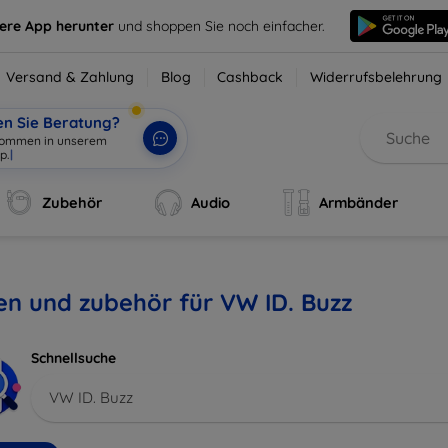
sere App herunter
und shoppen Sie noch einfacher.
Versand & Zahlung
Blog
Cashback
Widerrufsbelehrung
en Sie Beratung?
lkommen in unserem
p.
|
Zubehör
Audio
Armbänder
en und zubehör für VW ID. Buzz
Schnellsuche
VW ID. Buzz