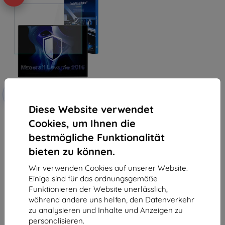
Rabatt
-10%
mit
EXTRA10
Gutschein
Diese Website verwendet
3mk TechWrap Matte Center
Cookies, um Ihnen die
Display Schutzfolie für Maserati
Levante 2016-
bestmögliche Funktionalität
31,90 €
28,71 €
bieten zu können.
Auf Lager 4 Stk.
Wir verwenden Cookies auf unserer Website.
Einige sind für das ordnungsgemäße
Funktionieren der Website unerlässlich,
während andere uns helfen, den Datenverkehr
zu analysieren und Inhalte und Anzeigen zu
personalisieren.