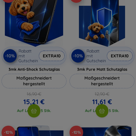
Rabatt
Rabatt
-10%
-10%
mit
EXTRA10
mit
EXTRA10
Gutschein
Gutschein
3mk Anti-Shock Schutzglas
3mk Pure Matt Schutzglas
Maßgeschneidert
Maßgeschneidert
hergestellt
hergestellt
16,90 €
12,90 €
15,21 €
11,61 €
Auf Lager > 5 Stk.
Auf Lager > 5 Stk.
-10%
-10%