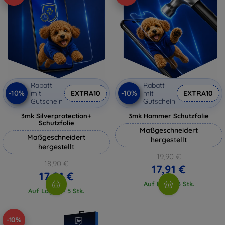
Rabatt
Rabatt
-10%
-10%
mit
EXTRA10
mit
EXTRA10
Gutschein
Gutschein
3mk Silverprotection+
3mk Hammer Schutzfolie
Schutzfolie
Maßgeschneidert
Maßgeschneidert
hergestellt
hergestellt
19,90 €
18,90 €
17,91 €
17,01 €
Auf Lager 3 Stk.
Auf Lager > 5 Stk.
-10%