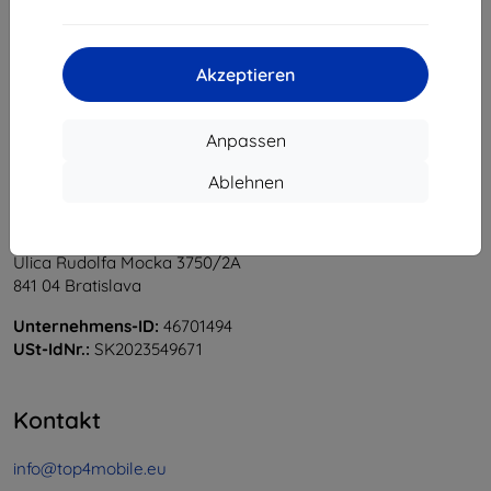
1
-
5
vom ganzen
5
.
«
1
»
Akzeptieren
Anpassen
Ablehnen
Shield-Sk s.r.o.
Ulica Rudolfa Mocka 3750/2A
841 04 Bratislava
Unternehmens-ID:
46701494
USt-IdNr.:
SK2023549671
Kontakt
info@top4mobile.eu