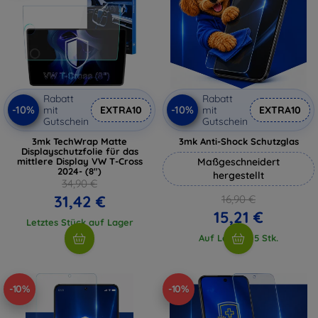
Rabatt
Rabatt
-10%
-10%
mit
EXTRA10
mit
EXTRA10
Gutschein
Gutschein
3mk TechWrap Matte
3mk Anti-Shock Schutzglas
Displayschutzfolie für das
mittlere Display VW T-Cross
Maßgeschneidert
2024- (8")
hergestellt
34,90 €
31,42 €
16,90 €
15,21 €
Letztes Stück auf Lager
Auf Lager > 5 Stk.
-10%
-10%