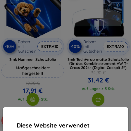
Rabatt
Rabatt
-10%
-10%
mit
EXTRA10
mit
EXTRA10
Gutschein
Gutschein
3mk Hammer Schutzfolie
3mk TechWrap matte Schutzfolie
für das Kombiinstrument VW T-
Maßgeschneidert
Cross 2024- (Digital Cockpit 8")
34,90 €
hergestellt
31,42 €
19,90 €
Auf Lager > 5 Stk.
17,91 €
Auf Lager 4 Stk.
-10%
-10%
Diese Website verwendet