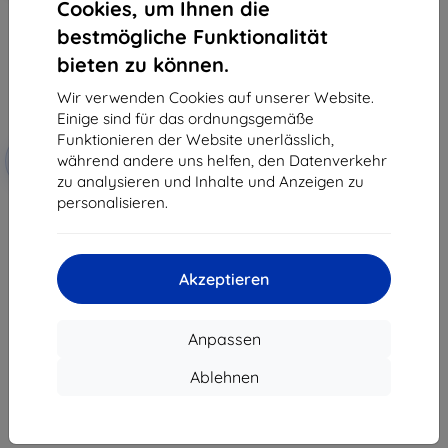
Cookies, um Ihnen die
bestmögliche Funktionalität
bieten zu können.
Wir verwenden Cookies auf unserer Website.
Einige sind für das ordnungsgemäße
Funktionieren der Website unerlässlich,
Rabatt
während andere uns helfen, den Datenverkehr
-10%
mit
EXTRA10
Gutschein
zu analysieren und Inhalte und Anzeigen zu
personalisieren.
3mk TechWrap Matte
Displayschutzfolie für das
mittlere Display MG HS Hybrid+
Exclusive
47,90 €
Akzeptieren
43,11 €
Auf Lager > 5 Stk.
Anpassen
Ablehnen
1
-
7
vom ganzen
7
.