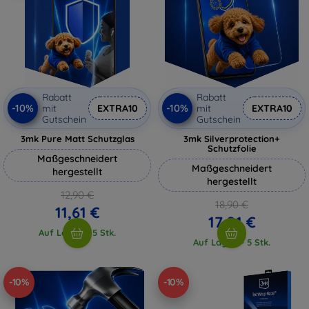
Rabatt
Rabatt
-10%
-10%
mit
EXTRA10
mit
EXTRA10
Gutschein
Gutschein
3mk Pure Matt Schutzglas
3mk Silverprotection+
Schutzfolie
Maßgeschneidert
Maßgeschneidert
hergestellt
hergestellt
12,90 €
18,90 €
11,61 €
17,01 €
Auf Lager > 5 Stk.
Auf Lager > 5 Stk.
-10%
-10%