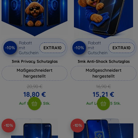
Rabatt
Rabatt
-10%
-10%
mit
EXTRA10
mit
EXTRA10
Gutschein
Gutschein
3mk Privacy Schutzglas
3mk Anti-Shock Schutzglas
Maßgeschneidert
Maßgeschneidert
hergestellt
hergestellt
20,90 €
16,90 €
18,80 €
15,21 €
Auf Lager 3 Stk.
Auf Lager > 5 Stk.
-10%
-10%