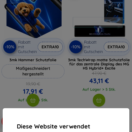
Rabatt
Rabatt
-10%
-10%
mit
EXTRA10
mit
EXTRA10
Gutschein
Gutschein
3mk Hammer Schutzfolie
3mk TechWrap matte Schutzfolie
für das zentrale Display des MG
Maßgeschneidert
HS Hybrid+ Excite
47,90 €
hergestellt
43,11 €
19,90 €
Auf Lager > 5 Stk.
17,91 €
Auf Lager 4 Stk.
-10%
Diese Website verwendet