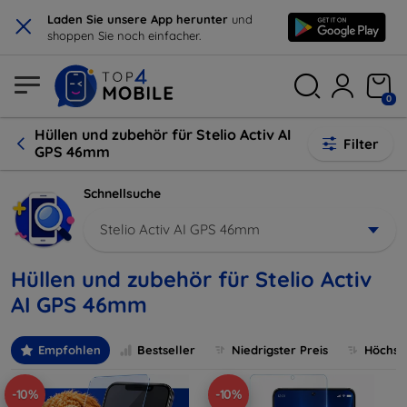
×
Laden Sie unsere App herunter
und
shoppen Sie noch einfacher.
0
Hüllen und zubehör für Stelio Activ AI
Filter
GPS 46mm
Schnellsuche
Stelio Activ AI GPS 46mm
Hüllen und zubehör für Stelio Activ
AI GPS 46mm
Empfohlen
Bestseller
Niedrigster Preis
Höchste
-10%
-10%