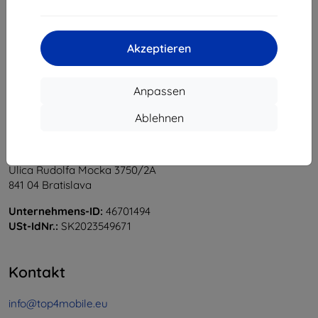
1
-
6
vom ganzen
6
.
«
1
»
Akzeptieren
Anpassen
Ablehnen
Shield-Sk s.r.o.
Ulica Rudolfa Mocka 3750/2A
841 04 Bratislava
Unternehmens-ID:
46701494
USt-IdNr.:
SK2023549671
Kontakt
info@top4mobile.eu