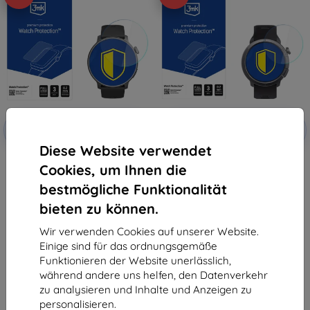
Rabatt
Rabatt
-10%
-10%
mit
EXTRA10
mit
EXTRA10
Gutschein
Gutschein
Diese Website verwendet
3mk Watch Protection ARC
3mk Watch Protection
Cookies, um Ihnen die
Schutzfolie für STELIO Activ AI
FlexibleGlass Hybrid gehärtetes
GPS 46mm
Glas für STELIO Activ Pro AI GPS
bestmögliche Funktionalität
46mm
10,90 €
10,90 €
9,81 €
bieten zu können.
9,81 €
Auf Lager > 5 Stk.
Wir verwenden Cookies auf unserer Website.
Auf Lager > 5 Stk.
Einige sind für das ordnungsgemäße
Funktionieren der Website unerlässlich,
während andere uns helfen, den Datenverkehr
zu analysieren und Inhalte und Anzeigen zu
personalisieren.