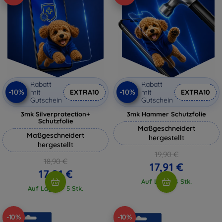
Rabatt
Rabatt
-10%
-10%
mit
EXTRA10
mit
EXTRA10
Gutschein
Gutschein
3mk Silverprotection+
3mk Hammer Schutzfolie
Schutzfolie
Maßgeschneidert
Maßgeschneidert
hergestellt
hergestellt
19,90 €
18,90 €
17,91 €
17,01 €
Auf Lager 4 Stk.
Auf Lager > 5 Stk.
-10%
-10%