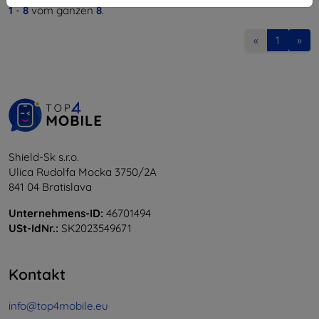
1
-
8
vom ganzen
8
.
«
1
»
Shield-Sk s.r.o.
Ulica Rudolfa Mocka 3750/2A
841 04 Bratislava
Unternehmens-ID:
46701494
USt-IdNr.:
SK2023549671
Kontakt
info@top4mobile.eu