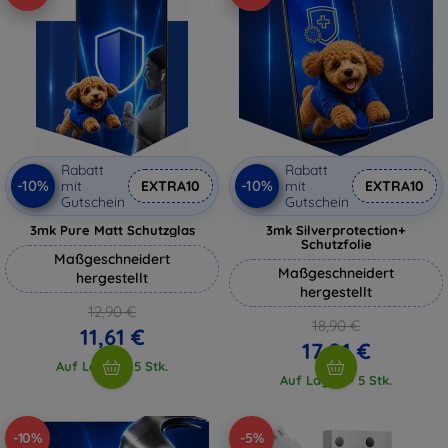
Rabatt
Rabatt
-10%
-10%
mit
EXTRA10
mit
EXTRA10
Gutschein
Gutschein
3mk Pure Matt Schutzglas
3mk Silverprotection+
Schutzfolie
Maßgeschneidert
Maßgeschneidert
hergestellt
hergestellt
12,90 €
18,90 €
11,61 €
17,01 €
Auf Lager > 5 Stk.
Auf Lager > 5 Stk.
-10%
-5%