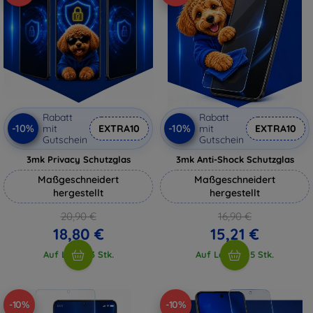
Rabatt
Rabatt
-10%
-10%
mit
EXTRA10
mit
EXTRA10
Gutschein
Gutschein
3mk Privacy Schutzglas
3mk Anti-Shock Schutzglas
Maßgeschneidert
Maßgeschneidert
hergestellt
hergestellt
20,90 €
16,90 €
18,80 €
15,21 €
Auf Lager 3 Stk.
Auf Lager > 5 Stk.
-10%
-10%