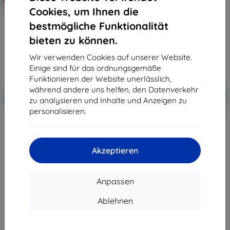
Cookies, um Ihnen die
bestmögliche Funktionalität
bieten zu können.
Wir verwenden Cookies auf unserer Website.
Einige sind für das ordnungsgemäße
Funktionieren der Website unerlässlich,
Rabatt
Rabatt
während andere uns helfen, den Datenverkehr
-5%
-5%
mit
EXTRA3D
mit
EXTRA3D
zu analysieren und Inhalte und Anzeigen zu
Gutschein
Gutschein
personalisieren.
0.6 mm hardened brass nozzle
0.2 mm hardened brass nozzle
set for ELEGOO Centauri Carbon
set for ELEGOO Centauri Carbon
43,90 €
43,90 €
41,71 €
41,71 €
Akzeptieren
Auf Lager > 5 Stk.
Auf Lager 1 Stk.
Anpassen
Ablehnen