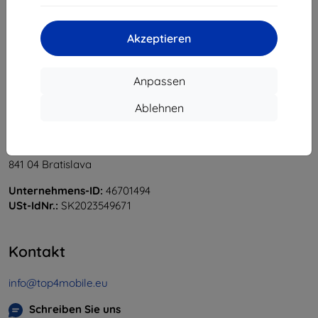
«
1
»
Akzeptieren
Anpassen
Ablehnen
Shield-Sk s.r.o.
Ulica Rudolfa Mocka 3750/2A
841 04 Bratislava
Unternehmens-ID:
46701494
USt-IdNr.:
SK2023549671
Kontakt
info@top4mobile.eu
Schreiben Sie uns