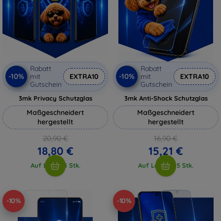
Rabatt
Rabatt
-10%
-10%
mit
EXTRA10
mit
EXTRA10
Gutschein
Gutschein
3mk Privacy Schutzglas
3mk Anti-Shock Schutzglas
Maßgeschneidert
Maßgeschneidert
hergestellt
hergestellt
20,90 €
16,90 €
18,80 €
15,21 €
Auf Lager 3 Stk.
Auf Lager > 5 Stk.
-10%
-10%