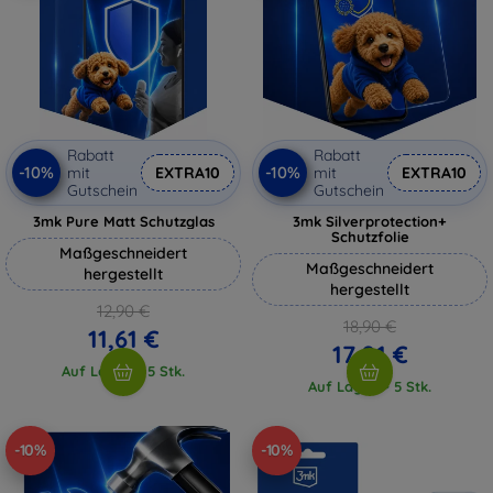
Rabatt
Rabatt
-10%
-10%
mit
EXTRA10
mit
EXTRA10
Gutschein
Gutschein
3mk Pure Matt Schutzglas
3mk Silverprotection+
Schutzfolie
Maßgeschneidert
Maßgeschneidert
hergestellt
hergestellt
12,90 €
18,90 €
11,61 €
17,01 €
Auf Lager > 5 Stk.
Auf Lager > 5 Stk.
-10%
-10%