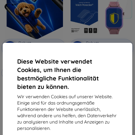
Rabatt
Rabatt
-10%
-10%
mit
EXTRA10
mit
EXTRA10
Gutschein
Gutschein
Diese Website verwendet
3mk Hammer Schutzfolie
3mk Watch Protection ARC
Schutzfolie für Garett Essa 2 AI
Cookies, um Ihnen die
Maßgeschneidert
4G
10,90 €
hergestellt
bestmögliche Funktionalität
9,81 €
bieten zu können.
19,90 €
Auf Lager > 5 Stk.
17,91 €
Wir verwenden Cookies auf unserer Website.
Auf Lager 4 Stk.
Einige sind für das ordnungsgemäße
Funktionieren der Website unerlässlich,
während andere uns helfen, den Datenverkehr
zu analysieren und Inhalte und Anzeigen zu
personalisieren.
1
-
6
vom ganzen
6
.