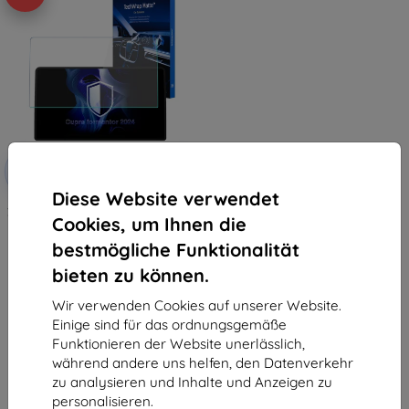
Rabatt
-10%
mit
EXTRA10
Gutschein
Diese Website verwendet
3mk TechWrap Matte Schutzfolie
Cookies, um Ihnen die
für mittleren Bildschirm Cupra
Formentor 2024-
bestmögliche Funktionalität
34,90 €
31,42 €
bieten zu können.
Auf Lager 1 Stk.
Wir verwenden Cookies auf unserer Website.
Einige sind für das ordnungsgemäße
Funktionieren der Website unerlässlich,
während andere uns helfen, den Datenverkehr
zu analysieren und Inhalte und Anzeigen zu
personalisieren.