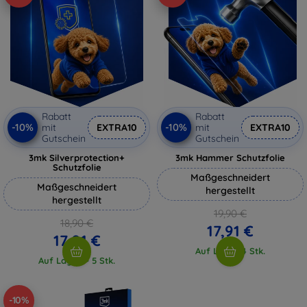
Rabatt
Rabatt
-10%
-10%
mit
EXTRA10
mit
EXTRA10
Gutschein
Gutschein
3mk Silverprotection+
3mk Hammer Schutzfolie
Schutzfolie
Maßgeschneidert
Maßgeschneidert
hergestellt
hergestellt
19,90 €
18,90 €
17,91 €
17,01 €
Auf Lager 4 Stk.
Auf Lager > 5 Stk.
-10%