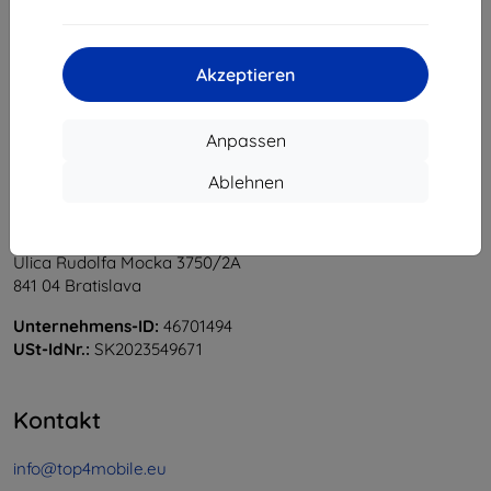
1
-
5
vom ganzen
5
.
«
1
»
Akzeptieren
Anpassen
Ablehnen
Shield-Sk s.r.o.
Ulica Rudolfa Mocka 3750/2A
841 04 Bratislava
Unternehmens-ID:
46701494
USt-IdNr.:
SK2023549671
Kontakt
info@top4mobile.eu