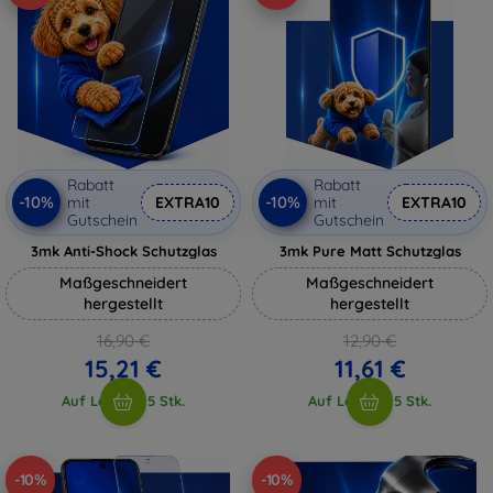
Rabatt
Rabatt
-10%
-10%
mit
EXTRA10
mit
EXTRA10
Gutschein
Gutschein
3mk Anti-Shock Schutzglas
3mk Pure Matt Schutzglas
Maßgeschneidert
Maßgeschneidert
hergestellt
hergestellt
16,90 €
12,90 €
15,21 €
11,61 €
Auf Lager > 5 Stk.
Auf Lager > 5 Stk.
-10%
-10%