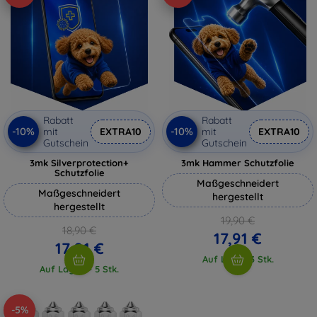
Rabatt
Rabatt
-10%
-10%
mit
EXTRA10
mit
EXTRA10
Gutschein
Gutschein
3mk Silverprotection+
3mk Hammer Schutzfolie
Schutzfolie
Maßgeschneidert
Maßgeschneidert
hergestellt
hergestellt
19,90 €
18,90 €
17,91 €
17,01 €
Auf Lager 3 Stk.
Auf Lager > 5 Stk.
-5%