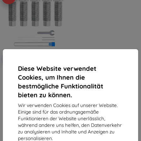
Rabatt
-5%
mit
EXTRA3D
Gutschein
Diese Website verwendet
ELEGOO Neptune 4 Plus / 4 Max
Cookies, um Ihnen die
Hardened Steel Nozzle Set (0.4
mm x3, 0.6 mm x1, 0.8 mm x1)
bestmögliche Funktionalität
25,89 €
24,60 €
bieten zu können.
Auf Lager > 5 Stk.
Wir verwenden Cookies auf unserer Website.
Einige sind für das ordnungsgemäße
Funktionieren der Website unerlässlich,
während andere uns helfen, den Datenverkehr
zu analysieren und Inhalte und Anzeigen zu
personalisieren.