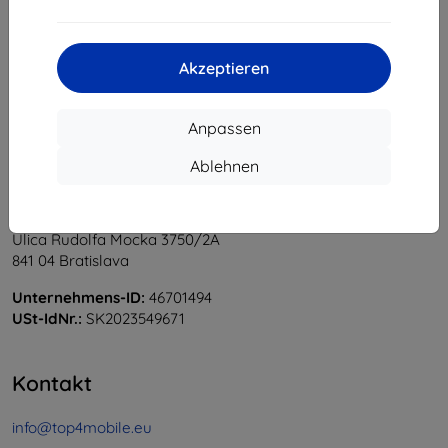
1
-
5
vom ganzen
5
.
«
1
»
Akzeptieren
Anpassen
Ablehnen
Shield-Sk s.r.o.
Ulica Rudolfa Mocka 3750/2A
841 04 Bratislava
Unternehmens-ID:
46701494
USt-IdNr.:
SK2023549671
Kontakt
info@top4mobile.eu