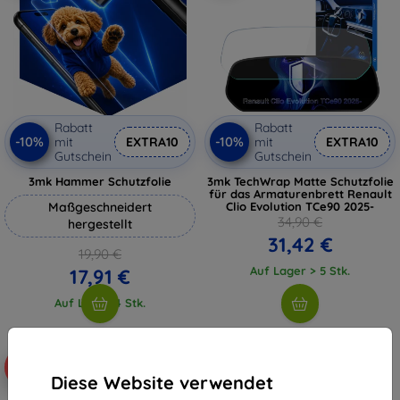
Rabatt
Rabatt
-10%
-10%
mit
EXTRA10
mit
EXTRA10
Gutschein
Gutschein
3mk Hammer Schutzfolie
3mk TechWrap Matte Schutzfolie
für das Armaturenbrett Renault
Maßgeschneidert
Clio Evolution TCe90 2025-
34,90 €
hergestellt
31,42 €
19,90 €
Auf Lager > 5 Stk.
17,91 €
Auf Lager 4 Stk.
-10%
-10%
Diese Website verwendet