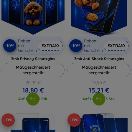
Rabatt
Rabatt
-10%
-10%
mit
EXTRA10
mit
EXTRA10
Gutschein
Gutschein
3mk Privacy Schutzglas
3mk Anti-Shock Schutzglas
Maßgeschneidert
Maßgeschneidert
hergestellt
hergestellt
20,90 €
16,90 €
18,80 €
15,21 €
Auf Lager 3 Stk.
Auf Lager > 5 Stk.
-10%
-10%