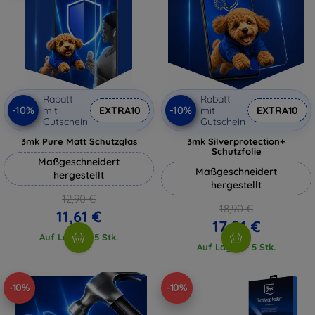
Rabatt
Rabatt
-10%
-10%
mit
EXTRA10
mit
EXTRA10
Gutschein
Gutschein
3mk Pure Matt Schutzglas
3mk Silverprotection+
Schutzfolie
Maßgeschneidert
Maßgeschneidert
hergestellt
hergestellt
12,90 €
18,90 €
11,61 €
17,01 €
Auf Lager > 5 Stk.
Auf Lager > 5 Stk.
-10%
-10%