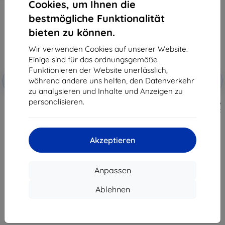
Cookies, um Ihnen die
bestmögliche Funktionalität
bieten zu können.
Wir verwenden Cookies auf unserer Website.
Einige sind für das ordnungsgemäße
Funktionieren der Website unerlässlich,
Rabatt
Rabatt
während andere uns helfen, den Datenverkehr
-10%
-10%
mit
EXTRA10
mit
EXTRA10
Gutschein
Gutschein
zu analysieren und Inhalte und Anzeigen zu
personalisieren.
3mk TechWrap Matte
3mk TechWrap Matte Schutzfolie
Displayschutzfolie für das
für mittleren Bildschirm Renault
mittlere Display Renault Clio
Clio Techno TCe115 2025-
Evolution TCe90 2025-
34,90 €
34,90 €
31,42 €
Akzeptieren
31,42 €
Auf Lager 1 Stk.
Auf Lager 2 Stk.
Anpassen
Ablehnen
1
-
8
vom ganzen
8
.