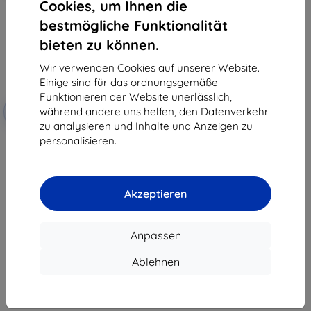
Cookies, um Ihnen die
bestmögliche Funktionalität
bieten zu können.
Wir verwenden Cookies auf unserer Website.
Einige sind für das ordnungsgemäße
Funktionieren der Website unerlässlich,
Rabatt
während andere uns helfen, den Datenverkehr
-10%
mit
EXTRA10
Gutschein
zu analysieren und Inhalte und Anzeigen zu
personalisieren.
3mk TechWrap Matte Schutzfolie
für Mittelbildschirm Volvo V90
2022-
34,90 €
31,42 €
Akzeptieren
Auf Lager > 5 Stk.
Anpassen
Ablehnen
1
-
7
vom ganzen
7
.