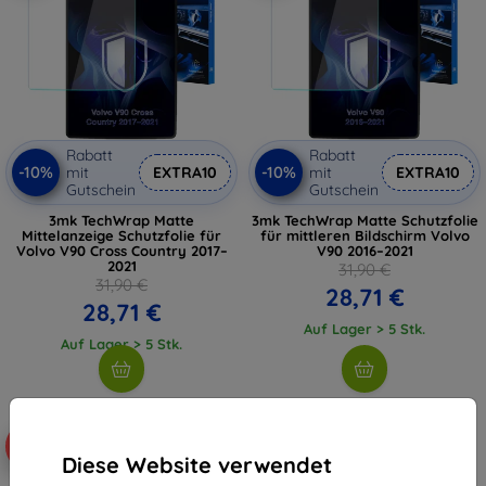
Rabatt
Rabatt
-10%
-10%
mit
EXTRA10
mit
EXTRA10
Gutschein
Gutschein
3mk TechWrap Matte
3mk TechWrap Matte Schutzfolie
Mittelanzeige Schutzfolie für
für mittleren Bildschirm Volvo
Volvo V90 Cross Country 2017–
V90 2016–2021
2021
31,90 €
31,90 €
28,71 €
28,71 €
Auf Lager > 5 Stk.
Auf Lager > 5 Stk.
-10%
Diese Website verwendet