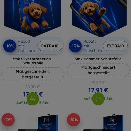
Rabatt
Rabatt
-10%
-10%
mit
EXTRA10
mit
EXTRA10
Gutschein
Gutschein
3mk Silverprotection+
3mk Hammer Schutzfolie
Schutzfolie
Maßgeschneidert
Maßgeschneidert
hergestellt
hergestellt
19,90 €
18,90 €
17,91 €
17,01 €
Auf Lager 3 Stk.
Auf Lager > 5 Stk.
-10%
-10%