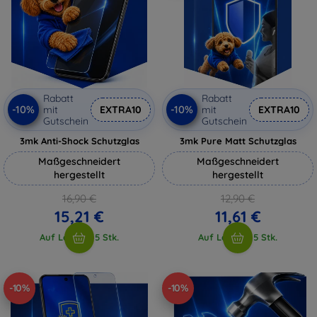
Rabatt
Rabatt
-10%
-10%
mit
EXTRA10
mit
EXTRA10
Gutschein
Gutschein
3mk Anti-Shock Schutzglas
3mk Pure Matt Schutzglas
Maßgeschneidert
Maßgeschneidert
hergestellt
hergestellt
16,90 €
12,90 €
15,21 €
11,61 €
Auf Lager > 5 Stk.
Auf Lager > 5 Stk.
-10%
-10%