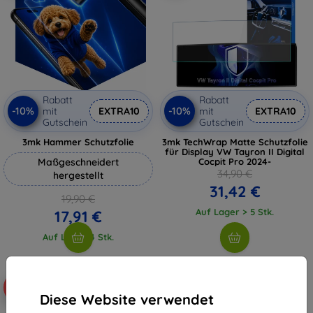
Rabatt
Rabatt
-10%
-10%
mit
EXTRA10
mit
EXTRA10
Gutschein
Gutschein
3mk Hammer Schutzfolie
3mk TechWrap Matte Schutzfolie
für Display VW Tayron II Digital
Maßgeschneidert
Cocpit Pro 2024-
34,90 €
hergestellt
31,42 €
19,90 €
Auf Lager > 5 Stk.
17,91 €
Auf Lager 4 Stk.
-10%
-10%
Diese Website verwendet