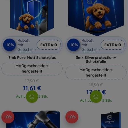
Rabatt
Rabatt
-10%
-10%
mit
EXTRA10
mit
EXTRA10
Gutschein
Gutschein
3mk Pure Matt Schutzglas
3mk Silverprotection+
Schutzfolie
Maßgeschneidert
Maßgeschneidert
hergestellt
hergestellt
12,90 €
18,90 €
11,61 €
17,01 €
Auf Lager > 5 Stk.
Auf Lager > 5 Stk.
-10%
-10%