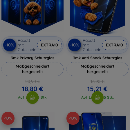
Rabatt
Rabatt
-10%
-10%
mit
EXTRA10
mit
EXTRA10
Gutschein
Gutschein
3mk Privacy Schutzglas
3mk Anti-Shock Schutzglas
Maßgeschneidert
Maßgeschneidert
hergestellt
hergestellt
20,90 €
16,90 €
18,80 €
15,21 €
Auf Lager 3 Stk.
Auf Lager > 5 Stk.
-10%
-10%