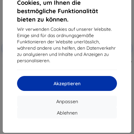
Cookies, um Ihnen die
bestmögliche Funktionalität
bieten zu können.
Wir verwenden Cookies auf unserer Website.
Einige sind für das ordnungsgemäße
Funktionieren der Website unerlässlich,
Rabatt
Rabatt
während andere uns helfen, den Datenverkehr
-10%
-10%
mit
EXTRA10
mit
EXTRA10
Gutschein
Gutschein
zu analysieren und Inhalte und Anzeigen zu
personalisieren.
3mk TechWrap Matte
3mk TechWrap Matte Schutzfolie
Mittelanzeige Schutzfolie für VW
für das mittlere Display VW
Tayron II 2024- 15"
Tayron II 2024- 12,9"
35,90 €
34,90 €
32,31 €
31,42 €
Akzeptieren
Auf Lager 4 Stk.
Auf Lager 2 Stk.
Anpassen
Ablehnen
1
-
8
vom ganzen
8
.