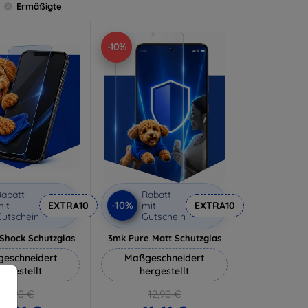
Ermäßigte
-10%
abatt
Rabatt
-10%
it
EXTRA10
mit
EXTRA10
utschein
Gutschein
-Shock Schutzglas
3mk Pure Matt Schutzglas
eschneidert
Maßgeschneidert
ergestellt
hergestellt
16,90 €
12,90 €