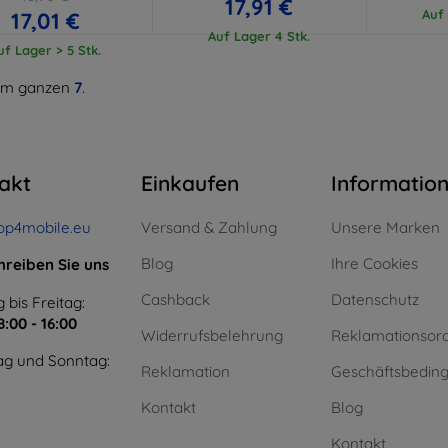
17,91 €
Auf 
17,01 €
Auf Lager 4 Stk.
uf Lager > 5 Stk.
m ganzen
7
.
akt
Einkaufen
Informatio
op4mobile.eu
Versand & Zahlung
Unsere Marken
Blog
Ihre Cookies
hreiben Sie uns
Cashback
Datenschutz
 bis Freitag:
8:00 - 16:00
Widerrufsbelehrung
Reklamationsor
g und Sonntag:
Reklamation
Geschäftsbedin
Kontakt
Blog
Kontakt