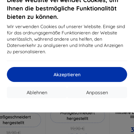
1
Auf Lager 4 Stk.
Auf Lager 2 Stk.
Ihnen die bestmögliche Funktionalität
Auf L
bieten zu können.
-10%
-10%
Wir verwenden Cookies auf unserer Website. Einige sind
für das ordnungsgemäße Funktionieren der Website
unerlässlich, während andere uns helfen, den
Datenverkehr zu analysieren und Inhalte und Anzeigen
zu personalisieren.
Akzeptieren
Rabatt
Rabatt
R
%
-10%
-10%
mit
EXTRA10
mit
EXTRA10
m
Ablehnen
Anpassen
Gutschein
Gutschein
G
 Silverprotection+
3mk Hammer Schutzfolie
3mk T
Schutzfolie
Displaysc
Maßgeschneidert
mittlere 
aßgeschneidert
II
hergestellt
hergestellt
3
19,90 €
18,90 €