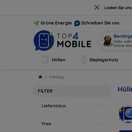
×
Laden Sie un
Grüne Energie
Schreiben Sie uns
Benötig
Hallo, wil
Online-Sho
Hüllen
Displayschutz
Katalog
Hül
FILTER
Lieferstatus
Preis