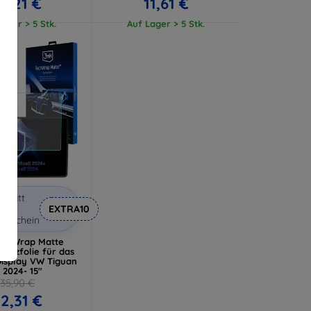
5,21 €
11,61 €
ager > 5 Stk.
Auf Lager > 5 Stk.
abatt
it
EXTRA10
utschein
echWrap Matte
hutzfolie für das
Display VW Tiguan
I 2024- 15"
35,90 €
2,31 €