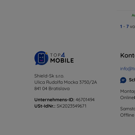
A
1
-
7
vo
Kont
info@t
Shield-Sk s.r.o.
Sc
Ulica Rudolfa Mocka 3750/2A
841 04 Bratislava
Montag
Online
Unternehmens-ID:
46701494
USt-IdNr.:
SK2023549671
Samsta
Offline