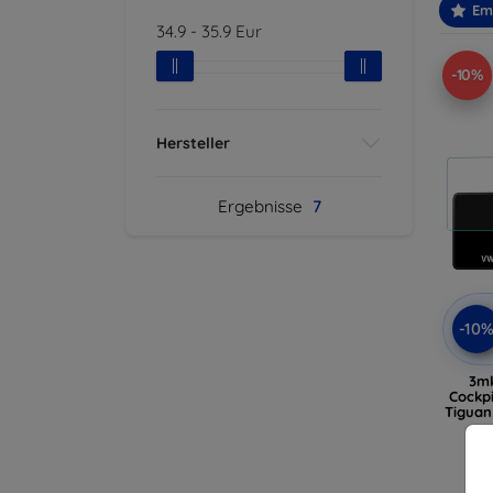
Em
34.9
-
35.9
Eur
-10%
Hersteller
Ergebnisse
7
-10
3m
Cockpi
Tiguan 