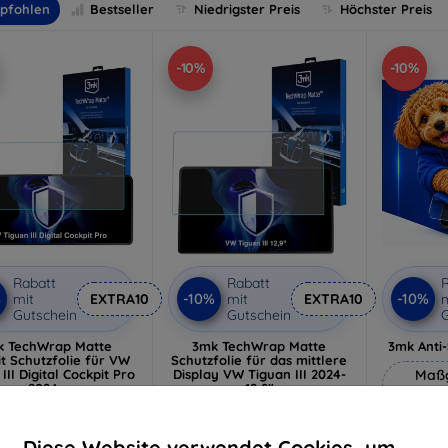
pfohlen
Bestseller
Niedrigster Preis
Höchster Preis
-10%
-10%
Rabatt
Rabatt
R
%
-10%
-10%
mit
EXTRA10
mit
EXTRA10
m
Gutschein
Gutschein
G
k TechWrap Matte
3mk TechWrap Matte
3mk Anti
t Schutzfolie für VW
Schutzfolie für das mittlere
III Digital Cockpit Pro
Display VW Tiguan III 2024-
Maßg
2024-
12,9"
h
34,90 €
34,90 €
31,42 €
31,42 €
Diese Website verwendet Cookies, um