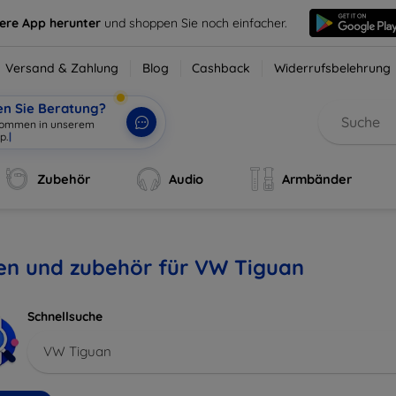
sere App herunter
und shoppen Sie noch einfacher.
Versand & Zahlung
Blog
Cashback
Widerrufsbelehrung
en Sie Beratung?
lkommen in unserem
p.
|
Zubehör
Audio
Armbänder
len und zubehör für VW Tiguan
Schnellsuche
VW Tiguan