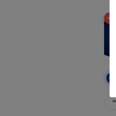
-10%
-10
3mk
M