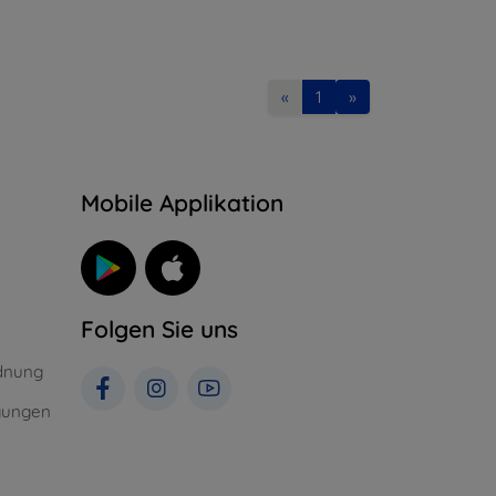
«
1
»
n
Mobile Applikation
Folgen Sie uns
dnung
gungen