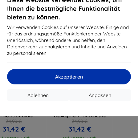
15,21 €
11,61 €
Ihnen die bestmögliche Funktionalität
uf Lager > 5 Stk.
Auf Lager > 5 Stk.
Auf L
bieten zu können.
-10%
Wir verwenden Cookies auf unserer Website. Einige sind
für das ordnungsgemäße Funktionieren der Website
unerlässlich, während andere uns helfen, den
Datenverkehr zu analysieren und Inhalte und Anzeigen
zu personalisieren.
Akzeptieren
Rabatt
Rabatt
%
-10%
mit
EXTRA10
mit
EXTRA10
Ablehnen
Anpassen
Gutschein
Gutschein
k TechWrap Matte
3mk TechWrap Matte
lanzeige Schutzfolie
Schutzfolie für das mittlere
r MG S5 EV Excite
Display MG S5 EV Exclusive
34,90 €
34,90 €
31,42 €
31,42 €
uf Lager > 5 Stk.
Auf Lager > 5 Stk.