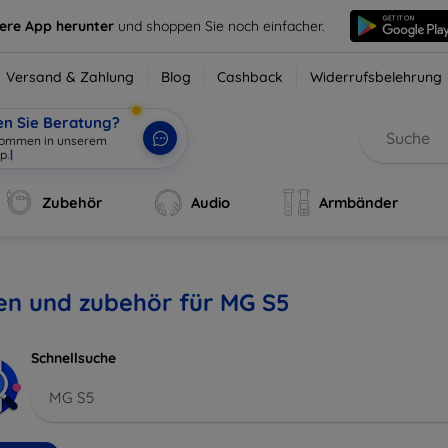
sere App herunter
und shoppen Sie noch einfacher.
Versand & Zahlung
Blog
Cashback
Widerrufsbelehrung
en Sie Beratung?
lkommen in unserem
p.
|
Zubehör
Audio
Armbänder
en und zubehör für MG S5
Schnellsuche
MG S5