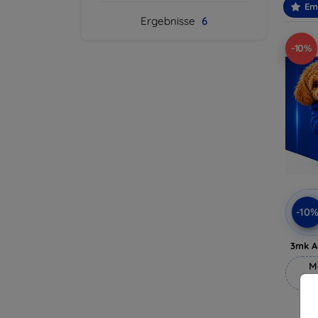
Em
Ergebnisse
6
-10%
-10
3mk A
M