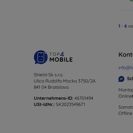
1
-
6
vo
Kont
info@t
Shield-Sk s.r.o.
Sc
Ulica Rudolfa Mocka 3750/2A
841 04 Bratislava
Montag
Online
Unternehmens-ID:
46701494
USt-IdNr.:
SK2023549671
Samsta
Offline