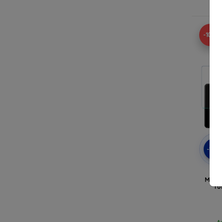
A
-10%
-10
3m
Mitte
fü
A