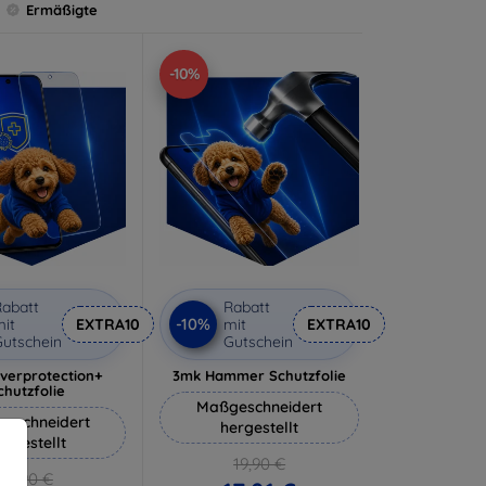
Ermäßigte
-10%
abatt
Rabatt
-10%
it
EXTRA10
mit
EXTRA10
utschein
Gutschein
lverprotection+
3mk Hammer Schutzfolie
chutzfolie
Maßgeschneidert
eschneidert
hergestellt
ergestellt
19,90 €
18,90 €