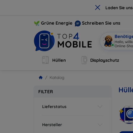
×
Laden Sie un
Grüne Energie
Schreiben Sie uns
Benötig
Hallo, wil
Online-Sho
Hüllen
Displayschutz
Katalog
Hüll
FILTER
Lieferstatus
Hersteller