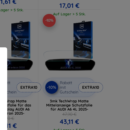
11,61 €
17,01 €
ager > 5 Stk.
Auf Lager > 5 Stk.
-10%
abatt
Rabatt
-10%
it
EXTRA10
mit
EXTRA10
utschein
Gutschein
echWrap Matte
3mk TechWrap Matte
hutzfolie für das
Mittelanzeige Schutzfolie
 Display AUDI A6
für AUDI A6 4L 2025-
 e-tron 2025-
47,90 €
47,90 €
43,11 €
43,11 €
Auf Lager > 5 Stk.