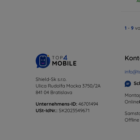
A
1
-
9
vo
Kont
info@t
Shield-Sk s.r.o.
Sc
Ulica Rudolfa Mocka 3750/2A
841 04 Bratislava
Montag
Online
Unternehmens-ID:
46701494
USt-IdNr.:
SK2023549671
Samsta
Offline