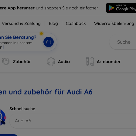
sere App herunter
und shoppen Sie noch einfacher.
Versand & Zahlung
Blog
Cashback
Widerrufsbelehrung
en Sie Beratung?
lkommen in unserem
p.
|
Zubehör
Audio
Armbänder
en und zubehör für Audi A6
Schnellsuche
Audi A6