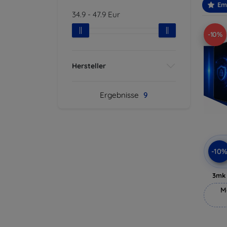
Em
34.9
-
47.9
Eur
-10%
Hersteller
Ergebnisse
9
-10
3mk 
M