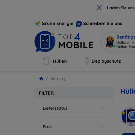
×
Laden Sie un
Grüne Energie
Schreiben Sie uns
Benötig
Hallo, wil
Online-Sho
Hüllen
Displayschutz
Katalog
Hüll
FILTER
Lieferstatus
Preis