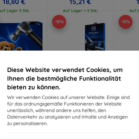
18,80 €
15,21 €
Auf Lager 3 Stk.
Auf Lager > 5 Stk.
Auf L
-10%
-10%
Diese Website verwendet Cookies, um
Ihnen die bestmögliche Funktionalität
bieten zu können.
Rabatt
Rabatt
R
%
-10%
-10%
mit
EXTRA10
mit
EXTRA10
m
Wir verwenden Cookies auf unserer Website. Einige sind
Gutschein
Gutschein
G
für das ordnungsgemäße Funktionieren der Website
Hammer Schutzfolie
3mk TechWrap Matte
3mk T
unerlässlich, während andere uns helfen, den
Displayschutzfolie für das
Displaysc
Datenverkehr zu analysieren und Inhalte und Anzeigen
aßgeschneidert
mittlere Display AUDI A6
mittlere
Sportback e-tron 2025-
Avant
hergestellt
zu personalisieren.
47,90 €
43,11 €
19,90 €