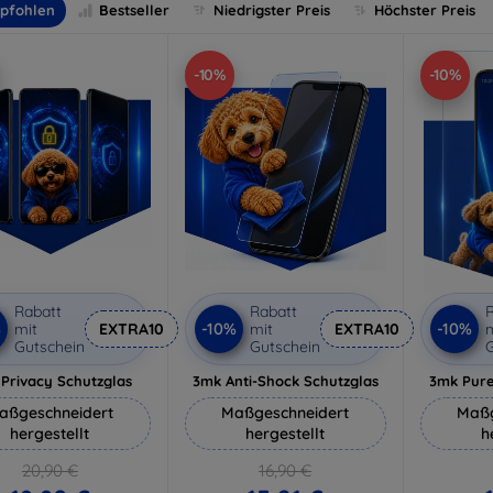
pfohlen
Bestseller
Niedrigster Preis
Höchster Preis
-10%
-10%
Rabatt
Rabatt
R
%
-10%
-10%
mit
EXTRA10
mit
EXTRA10
m
Gutschein
Gutschein
G
Privacy Schutzglas
3mk Anti-Shock Schutzglas
3mk Pure
aßgeschneidert
Maßgeschneidert
Maßg
hergestellt
hergestellt
h
20,90 €
16,90 €