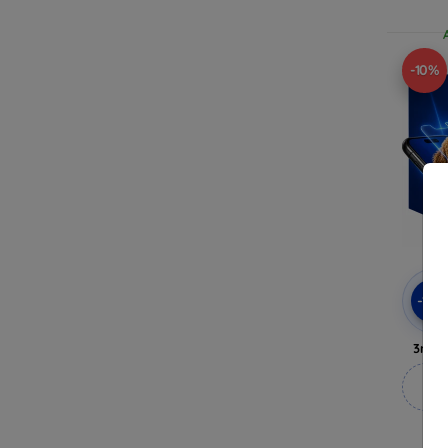
-10%
-10
3mk 
M