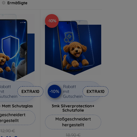
Ermäßigte
-10%
abatt
Rabatt
-10%
it
EXTRA10
mit
EXTRA10
utschein
Gutschein
 Matt Schutzglas
3mk Silverprotection+
Schutzfolie
eschneidert
Maßgeschneidert
ergestellt
hergestellt
12,90 €
18,90 €