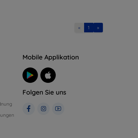
«
1
»
n
Mobile Applikation
Folgen Sie uns
dnung
gungen