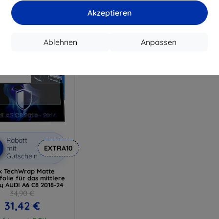
17,91 €
Auf Lager > 5 Stk.
Auf L
Akzeptieren
Auf Lager 4 Stk.
Ablehnen
Anpassen
Rabatt
%
mit
EXTRA10
Gutschein
k TechWrap Matte
folie für das mittlere
y AUDI A6 C8 2018-24
34,90 €
31,42 €