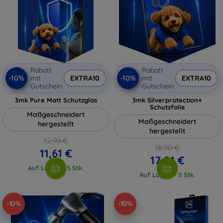
Rabatt
Rabatt
-10%
-10%
mit
EXTRA10
mit
EXTRA10
Gutschein
Gutschein
3mk Pure Matt Schutzglas
3mk Silverprotection+
Schutzfolie
Maßgeschneidert
Maßgeschneidert
hergestellt
hergestellt
12,90 €
18,90 €
11,61 €
17,01 €
Auf Lager > 5 Stk.
Auf Lager > 5 Stk.
-10%
-10%