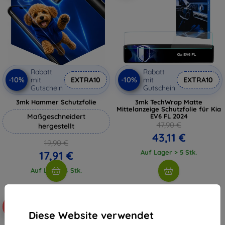
Rabatt
Rabatt
-10%
-10%
mit
EXTRA10
mit
EXTRA10
Gutschein
Gutschein
3mk Hammer Schutzfolie
3mk TechWrap Matte
Mittelanzeige Schutzfolie für Kia
Maßgeschneidert
EV6 FL 2024
47,90 €
hergestellt
43,11 €
19,90 €
Auf Lager > 5 Stk.
17,91 €
Auf Lager 4 Stk.
-10%
Diese Website verwendet