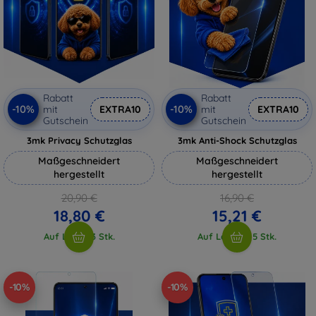
Rabatt
Rabatt
-10%
-10%
mit
EXTRA10
mit
EXTRA10
Gutschein
Gutschein
3mk Privacy Schutzglas
3mk Anti-Shock Schutzglas
Maßgeschneidert
Maßgeschneidert
hergestellt
hergestellt
20,90 €
16,90 €
18,80 €
15,21 €
Auf Lager 3 Stk.
Auf Lager > 5 Stk.
-10%
-10%