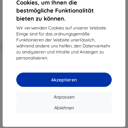
Cookies, um Ihnen die
bestmögliche Funktionalität
bieten zu können.
Wir verwenden Cookies auf unserer Website.
Einige sind für das ordnungsgemäße
Funktionieren der Website unerlässlich,
Rabatt
während andere uns helfen, den Datenverkehr
-10%
mit
EXTRA10
Gutschein
zu analysieren und Inhalte und Anzeigen zu
personalisieren.
3mk TechWrap Matte
Mittelanzeige Schutzfolie für Kia
EV6 GT FL 2024
47,90 €
43,11 €
Akzeptieren
Auf Lager > 5 Stk.
Anpassen
Ablehnen
1
-
7
vom ganzen
7
.