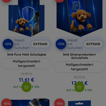
Rabatt
Rabatt
-10%
-10%
mit
EXTRA10
mit
EXTRA10
Gutschein
Gutschein
3mk Pure Matt Schutzglas
3mk Silverprotection+
Schutzfolie
Maßgeschneidert
Maßgeschneidert
hergestellt
hergestellt
12,90 €
18,90 €
11,61 €
17,01 €
Auf Lager > 5 Stk.
Auf Lager > 5 Stk.
-10%
-10%