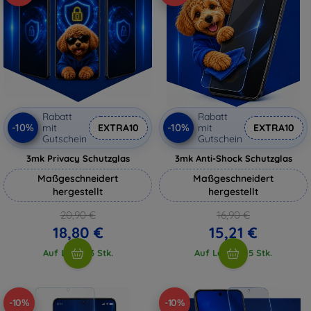
Rabatt
Rabatt
-10%
-10%
mit
EXTRA10
mit
EXTRA10
Gutschein
Gutschein
3mk Privacy Schutzglas
3mk Anti-Shock Schutzglas
Maßgeschneidert
Maßgeschneidert
hergestellt
hergestellt
20,90 €
16,90 €
18,80 €
15,21 €
Auf Lager 3 Stk.
Auf Lager > 5 Stk.
-10%
-10%