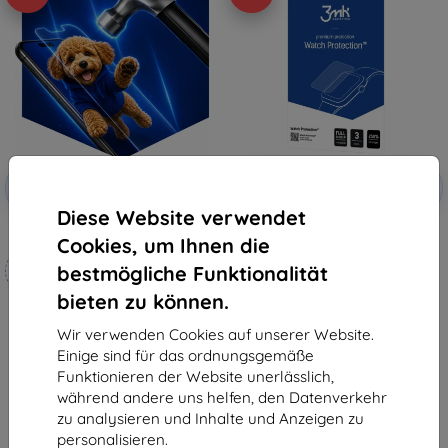
Rabatt
Rabatt
-10%
-10%
mit
EXTRA10
mit
EXTRA10
Gutschein
Gutschein
Diese Website verwendet
3mk Hammer Schutzfolie
3mk Watch Protection ARC
Cookies, um Ihnen die
Schutzfolie für Garett Signature
Maßgeschneidert
Grace
bestmögliche Funktionalität
10,90 €
hergestellt
9,81 €
bieten zu können.
19,90 €
Auf Lager > 5 Stk.
17,91 €
Wir verwenden Cookies auf unserer Website.
Einige sind für das ordnungsgemäße
Auf Lager 4 Stk.
Funktionieren der Website unerlässlich,
während andere uns helfen, den Datenverkehr
zu analysieren und Inhalte und Anzeigen zu
personalisieren.