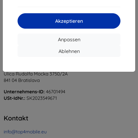
1
-
6
vom ganzen
6
.
«
1
»
Akzeptieren
Anpassen
Ablehnen
Shield-Sk s.r.o.
Ulica Rudolfa Mocka 3750/2A
841 04 Bratislava
Unternehmens-ID:
46701494
USt-IdNr.:
SK2023549671
Kontakt
info@top4mobile.eu