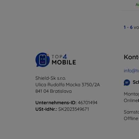
A
1
-
6
vo
Kont
info@t
Shield-Sk s.r.o.
Sc
Ulica Rudolfa Mocka 3750/2A
841 04 Bratislava
Montag
Online
Unternehmens-ID:
46701494
USt-IdNr.:
SK2023549671
Samsta
Offline