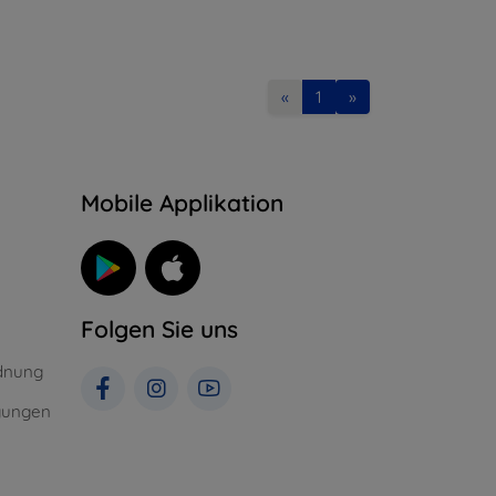
«
1
»
n
Mobile Applikation
Folgen Sie uns
dnung
gungen