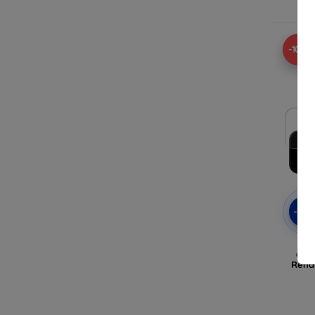
A
-10%
-10
3m
Cock
Renau