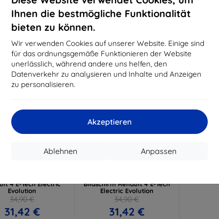
15,21 €
11,61 €
Ihnen die bestmögliche Funktionalität
uf Lager > 5 Stk.
Auf Lager > 5 Stk.
Auf L
bieten zu können.
-10%
Wir verwenden Cookies auf unserer Website. Einige sind
für das ordnungsgemäße Funktionieren der Website
unerlässlich, während andere uns helfen, den
Datenverkehr zu analysieren und Inhalte und Anzeigen
zu personalisieren.
Akzeptieren
Rabatt
Rabatt
%
-10%
mit
EXTRA10
mit
EXTRA10
Ablehnen
Anpassen
Gutschein
Gutschein
k TechWrap Matte
3mk TechWrap Matte
pit Schutzfolie für
Schutzfolie für mittleren
lt 4 E-Tech Electric
Bildschirm Renault 4 E-Tech
Evolution
Electric Evolution
34,90 €
34,90 €
31,42 €
31,42 €