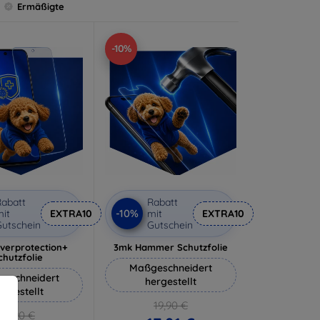
Ermäßigte
-10%
abatt
Rabatt
-10%
it
EXTRA10
mit
EXTRA10
utschein
Gutschein
lverprotection+
3mk Hammer Schutzfolie
chutzfolie
Maßgeschneidert
eschneidert
hergestellt
ergestellt
19,90 €
18,90 €