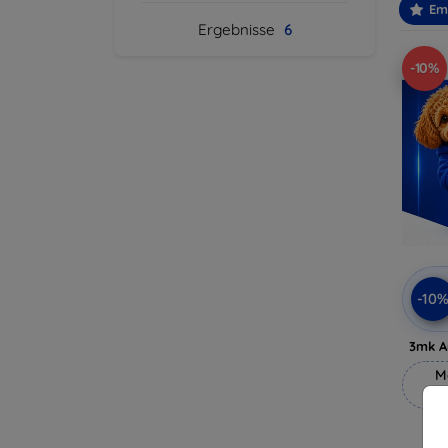
Em
Ergebnisse
6
-10%
-10
3mk A
M