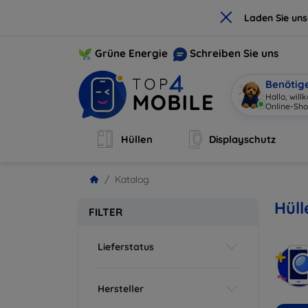
×
Laden Sie un
Grüne Energie
Schreiben Sie uns
Benötig
Hallo, wil
Online-Sho
Hüllen
Displayschutz
Katalog
Hüll
FILTER
Lieferstatus
Hersteller