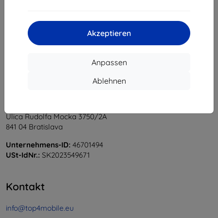
1
-
6
vom ganzen
6
.
«
1
»
Akzeptieren
Anpassen
Ablehnen
Shield-Sk s.r.o.
Ulica Rudolfa Mocka 3750/2A
841 04 Bratislava
Unternehmens-ID:
46701494
USt-IdNr.:
SK2023549671
Kontakt
info@top4mobile.eu