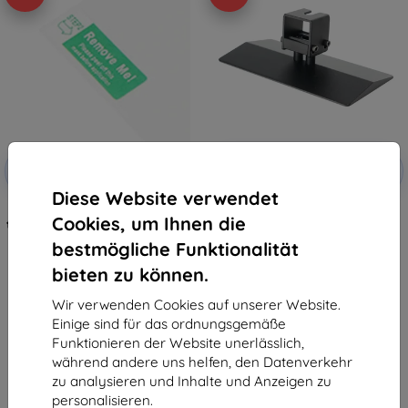
Rabatt
Rabatt
-5%
-5%
mit
EXTRA3D
mit
EXTRA3D
Gutschein
Gutschein
Diese Website verwendet
Anycubic Screen Protector for
Anycubic Build Plate for the
Cookies, um Ihnen die
the Photon Mono 4 Ultra/Mono 4
Photon Mono 4 Ultra
19,90 €
47,90 €
bestmögliche Funktionalität
18,90 €
45,51 €
bieten zu können.
Auf Lager > 5 Stk.
Auf Lager 4 Stk.
Wir verwenden Cookies auf unserer Website.
Einige sind für das ordnungsgemäße
Funktionieren der Website unerlässlich,
während andere uns helfen, den Datenverkehr
zu analysieren und Inhalte und Anzeigen zu
personalisieren.