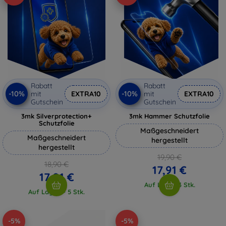
Rabatt
Rabatt
-10%
-10%
mit
EXTRA10
mit
EXTRA10
Gutschein
Gutschein
3mk Silverprotection+
3mk Hammer Schutzfolie
Schutzfolie
Maßgeschneidert
Maßgeschneidert
hergestellt
hergestellt
19,90 €
18,90 €
17,91 €
17,01 €
Auf Lager 3 Stk.
Auf Lager > 5 Stk.
-5%
-5%