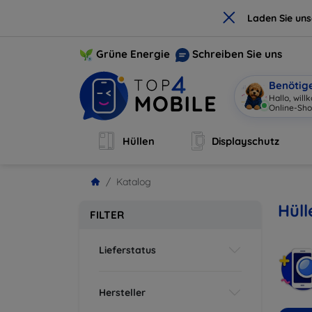
×
Laden Sie un
Grüne Energie
Schreiben Sie uns
Benötig
Hallo, wil
Online-Sho
Hüllen
Displayschutz
Katalog
Hüll
FILTER
Lieferstatus
Hersteller