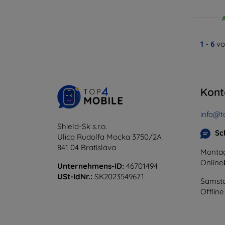
1
-
6
vo
Kont
info@t
Shield-Sk s.r.o.
Sc
Ulica Rudolfa Mocka 3750/2A
841 04 Bratislava
Montag
Online
Unternehmens-ID:
46701494
USt-IdNr.:
SK2023549671
Samsta
Offline