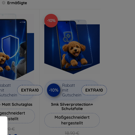
Ermäßigte
-10%
abatt
Rabatt
-10%
it
EXTRA10
mit
EXTRA10
utschein
Gutschein
 Matt Schutzglas
3mk Silverprotection+
Schutzfolie
eschneidert
Maßgeschneidert
ergestellt
hergestellt
12,90 €
18,90 €