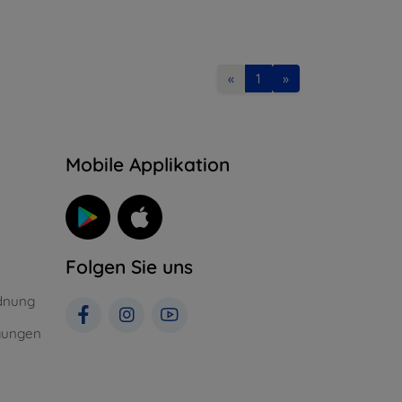
«
1
»
n
Mobile Applikation
Folgen Sie uns
dnung
gungen