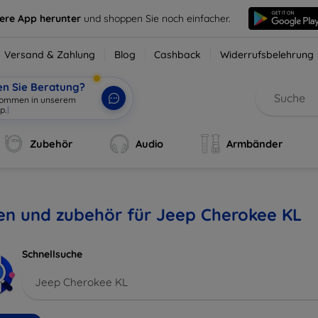
sere App herunter
und shoppen Sie noch einfacher.
Versand & Zahlung
Blog
Cashback
Widerrufsbelehrung
en Sie Beratung?
lkommen in unserem
p.
|
Zubehör
Audio
Armbänder
en und zubehör für Jeep Cherokee KL
Schnellsuche
Jeep Cherokee KL