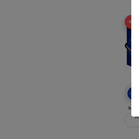
-10%
-10
3mk 
M