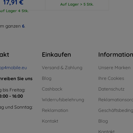
17,91 €
Auf Lager > 5 Stk.
Auf Lager 4 Stk.
m ganzen
6
.
akt
Einkaufen
Informatio
op4mobile.eu
Versand & Zahlung
Unsere Marken
Blog
Ihre Cookies
hreiben Sie uns
Cashback
Datenschutz
 bis Freitag:
8:00 - 16:00
Widerrufsbelehrung
Reklamationsor
g und Sonntag:
Reklamation
Geschäftsbedin
Kontakt
Blog
Kontakt