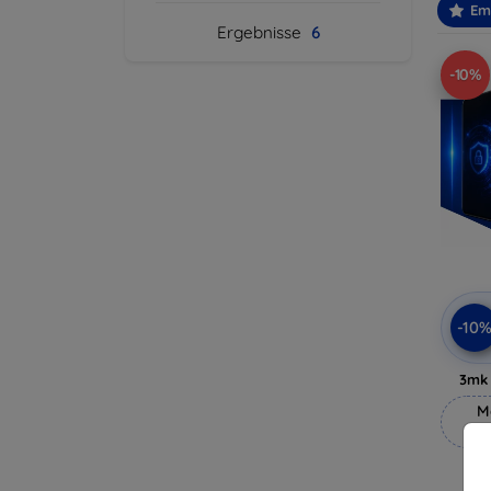
Em
Ergebnisse
6
-10%
-10
3mk 
M