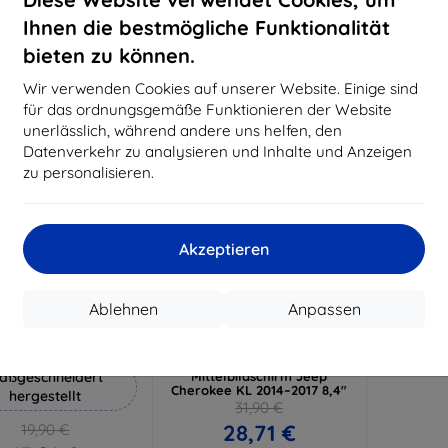
18,80 €
15,21 €
Ihnen die bestmögliche Funktionalität
Auf Lager 3 Stk.
Auf Lager > 5 Stk.
Auf L
bieten zu können.
-10%
Wir verwenden Cookies auf unserer Website. Einige sind
für das ordnungsgemäße Funktionieren der Website
unerlässlich, während andere uns helfen, den
Datenverkehr zu analysieren und Inhalte und Anzeigen
zu personalisieren.
Akzeptieren
Rabatt
Rabatt
%
-10%
mit
EXTRA10
mit
EXTRA10
Ablehnen
Anpassen
Gutschein
Gutschein
Hammer Schutzfolie
3mk TechWrap Matte
Schutzfolie für
aßgeschneidert
Mittelbildschirm Jeep
Cherokee KL 2014–2017 8,4"
hergestellt
31,90 €
28,71 €
19,90 €