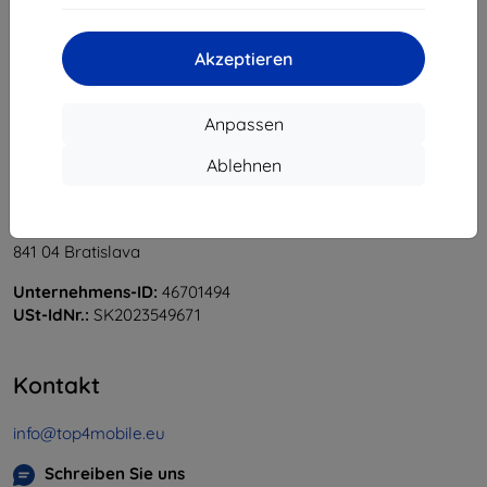
«
1
»
Akzeptieren
Anpassen
Ablehnen
Shield-Sk s.r.o.
Ulica Rudolfa Mocka 3750/2A
841 04 Bratislava
Unternehmens-ID:
46701494
USt-IdNr.:
SK2023549671
Kontakt
info@top4mobile.eu
Schreiben Sie uns