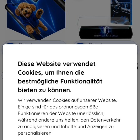
Rabatt
Rabatt
-10%
-10%
mit
EXTRA10
mit
EXTRA10
Gutschein
Gutschein
Diese Website verwendet
3mk Hammer Schutzfolie
3mk TechWrap matte Schutzfolie
für das Mitteldisplay BMW iX1 U11
Cookies, um Ihnen die
Maßgeschneidert
2023-
47,90 €
hergestellt
bestmögliche Funktionalität
43,11 €
bieten zu können.
19,90 €
Auf Lager > 5 Stk.
17,91 €
Wir verwenden Cookies auf unserer Website.
Auf Lager 4 Stk.
Einige sind für das ordnungsgemäße
Funktionieren der Website unerlässlich,
während andere uns helfen, den Datenverkehr
zu analysieren und Inhalte und Anzeigen zu
personalisieren.
1
-
6
vom ganzen
6
.