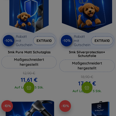
Rabatt
Rabatt
-10%
-10%
mit
EXTRA10
mit
EXTRA10
Gutschein
Gutschein
3mk Pure Matt Schutzglas
3mk Silverprotection+
Schutzfolie
Maßgeschneidert
Maßgeschneidert
hergestellt
hergestellt
12,90 €
18,90 €
11,61 €
17,01 €
Auf Lager > 5 Stk.
Auf Lager > 5 Stk.
-10%
-10%