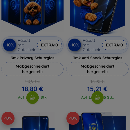
Rabatt
Rabatt
-10%
-10%
mit
EXTRA10
mit
EXTRA10
Gutschein
Gutschein
3mk Privacy Schutzglas
3mk Anti-Shock Schutzglas
Maßgeschneidert
Maßgeschneidert
hergestellt
hergestellt
20,90 €
16,90 €
18,80 €
15,21 €
Auf Lager 3 Stk.
Auf Lager > 5 Stk.
-10%
-10%