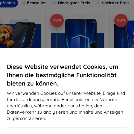
pfohlen
Bestseller
Niedrigster Preis
Höchster Preis
-10%
-10%
Diese Website verwendet Cookies, um
Ihnen die bestmögliche Funktionalität
bieten zu können.
Rabatt
Rabatt
R
%
-10%
-10%
mit
EXTRA10
mit
EXTRA10
m
Wir verwenden Cookies auf unserer Website. Einige sind
Gutschein
Gutschein
G
für das ordnungsgemäße Funktionieren der Website
nti-Shock Schutzglas
3mk Pure Matt Schutzglas
3mk Si
unerlässlich, während andere uns helfen, den
S
Datenverkehr zu analysieren und Inhalte und Anzeigen
aßgeschneidert
Maßgeschneidert
Maßg
hergestellt
hergestellt
zu personalisieren.
h
16,90 €
12,90 €