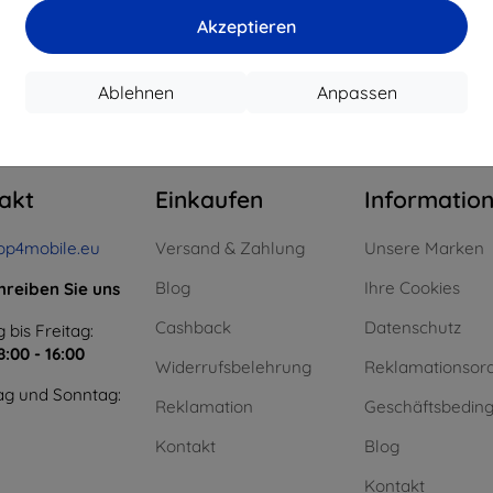
15,21 €
11,61 €
Akzeptieren
uf Lager > 5 Stk.
Auf Lager > 5 Stk.
Auf L
Ablehnen
Anpassen
m ganzen
4
.
akt
Einkaufen
Informatio
op4mobile.eu
Versand & Zahlung
Unsere Marken
Blog
Ihre Cookies
hreiben Sie uns
Cashback
Datenschutz
 bis Freitag:
8:00 - 16:00
Widerrufsbelehrung
Reklamationsor
g und Sonntag:
Reklamation
Geschäftsbedin
Kontakt
Blog
Kontakt