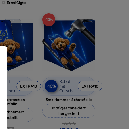
Ermäßigte
-10%
abatt
Rabatt
-10%
it
EXTRA10
mit
EXTRA10
utschein
Gutschein
lverprotection+
3mk Hammer Schutzfolie
chutzfolie
Maßgeschneidert
eschneidert
hergestellt
ergestellt
19,90 €
18,90 €