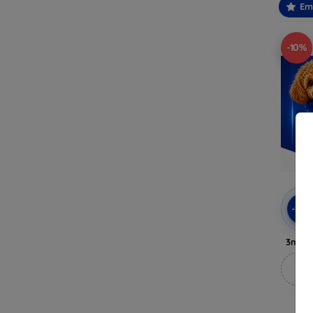
Em
-10%
-10
3mk A
M