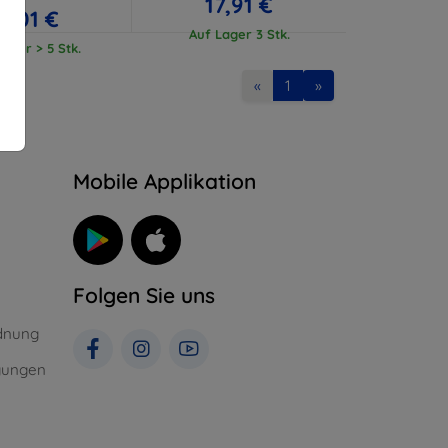
17,91 €
17,01 €
Auf Lager 3 Stk.
ager > 5 Stk.
«
1
»
n
Mobile Applikation
Folgen Sie uns
dnung
gungen