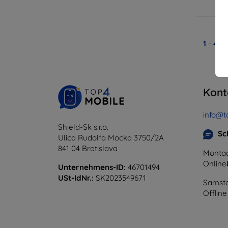
A
1
-
4
vo
Kont
info@t
Shield-Sk s.r.o.
Sc
Ulica Rudolfa Mocka 3750/2A
841 04 Bratislava
Montag
Online
Unternehmens-ID:
46701494
USt-IdNr.:
SK2023549671
Samsta
Offline