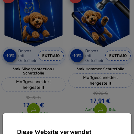
Rabatt
Rabatt
-10%
-10%
mit
EXTRA10
mit
EXTRA10
Gutschein
Gutschein
3mk Silverprotection+
3mk Hammer Schutzfolie
Schutzfolie
Maßgeschneidert
Maßgeschneidert
hergestellt
hergestellt
19,90 €
18,90 €
17,91 €
17,01 €
Auf Lager 4 Stk.
Auf Lager > 5 Stk.
Diese Website verwendet