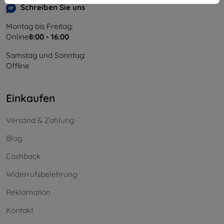
Schreiben Sie uns
Montag bis Freitag:
Online
8:00 - 16:00
Samstag und Sonntag:
Offline
Einkaufen
Versand & Zahlung
Blog
Cashback
Widerrufsbelehrung
Reklamation
Kontakt