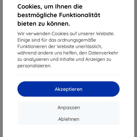
1
-
4
vom ganzen
4
.
Cookies, um Ihnen die
bestmögliche Funktionalität
«
1
»
bieten zu können.
Wir verwenden Cookies auf unserer Website.
Einige sind für das ordnungsgemäße
Funktionieren der Website unerlässlich,
während andere uns helfen, den Datenverkehr
zu analysieren und Inhalte und Anzeigen zu
personalisieren.
Shield-Sk s.r.o.
Ulica Rudolfa Mocka 3750/2A
841 04 Bratislava
Akzeptieren
Unternehmens-ID:
46701494
USt-IdNr.:
SK2023549671
Anpassen
Kontakt
Ablehnen
info@top4mobile.eu