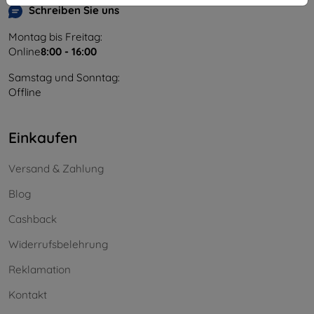
Schreiben Sie uns
Montag bis Freitag:
Online
8:00 - 16:00
Samstag und Sonntag:
Offline
Einkaufen
Versand & Zahlung
Blog
Cashback
Widerrufsbelehrung
Reklamation
Kontakt