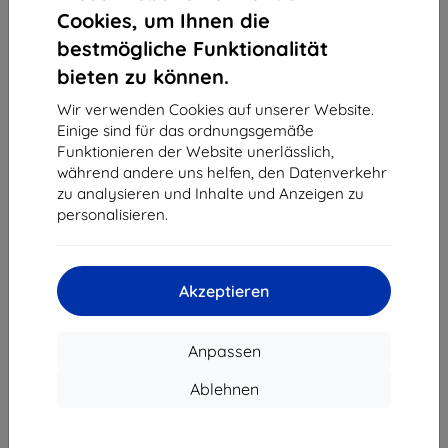
1
-
4
vom ganzen
4
.
Cookies, um Ihnen die
bestmögliche Funktionalität
«
1
»
bieten zu können.
Wir verwenden Cookies auf unserer Website.
Einige sind für das ordnungsgemäße
Funktionieren der Website unerlässlich,
während andere uns helfen, den Datenverkehr
zu analysieren und Inhalte und Anzeigen zu
personalisieren.
Shield-Sk s.r.o.
Ulica Rudolfa Mocka 3750/2A
841 04 Bratislava
Akzeptieren
Unternehmens-ID:
46701494
USt-IdNr.:
SK2023549671
Anpassen
Kontakt
Ablehnen
info@top4mobile.eu