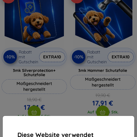
Rabatt
Rabatt
-10%
-10%
mit
EXTRA10
mit
EXTRA10
Gutschein
Gutschein
3mk Silverprotection+
3mk Hammer Schutzfolie
Schutzfolie
Maßgeschneidert
Maßgeschneidert
hergestellt
hergestellt
19,90 €
18,90 €
17,91 €
17,01 €
Auf Lager 3 Stk.
Auf Lager > 5 Stk.
Diese Website verwendet