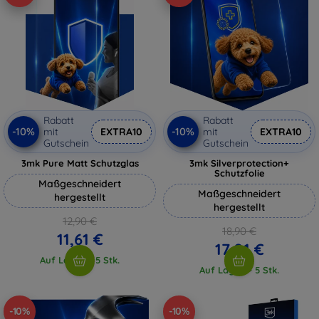
Rabatt
Rabatt
-10%
-10%
mit
EXTRA10
mit
EXTRA10
Gutschein
Gutschein
3mk Pure Matt Schutzglas
3mk Silverprotection+
Schutzfolie
Maßgeschneidert
Maßgeschneidert
hergestellt
hergestellt
12,90 €
18,90 €
11,61 €
17,01 €
Auf Lager > 5 Stk.
Auf Lager > 5 Stk.
-10%
-10%