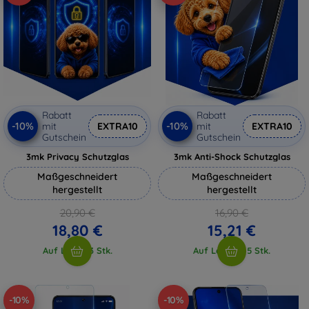
Rabatt
Rabatt
-10%
-10%
mit
EXTRA10
mit
EXTRA10
Gutschein
Gutschein
3mk Privacy Schutzglas
3mk Anti-Shock Schutzglas
Maßgeschneidert
Maßgeschneidert
hergestellt
hergestellt
20,90 €
16,90 €
18,80 €
15,21 €
Auf Lager 3 Stk.
Auf Lager > 5 Stk.
-10%
-10%