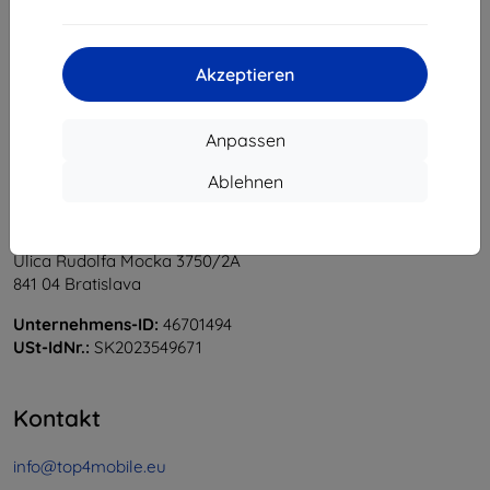
1
-
6
vom ganzen
6
.
«
1
»
Akzeptieren
Anpassen
Ablehnen
Shield-Sk s.r.o.
Ulica Rudolfa Mocka 3750/2A
841 04 Bratislava
Unternehmens-ID:
46701494
USt-IdNr.:
SK2023549671
Kontakt
info@top4mobile.eu