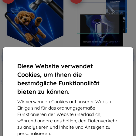
Rabatt
Rabatt
-10%
-10%
mit
EXTRA10
mit
EXTRA10
Gutschein
Gutschein
Diese Website verwendet
3mk Hammer Schutzfolie
3mk TechWrap Matte
Cookies, um Ihnen die
Displayschutzfolie für das
Maßgeschneidert
mittlere Display Dodge Journey
bestmögliche Funktionalität
2014–2019 8,4"
hergestellt
31,90 €
bieten zu können.
28,71 €
19,90 €
17,91 €
Wir verwenden Cookies auf unserer Website.
Auf Lager > 5 Stk.
Einige sind für das ordnungsgemäße
Auf Lager 4 Stk.
Funktionieren der Website unerlässlich,
während andere uns helfen, den Datenverkehr
zu analysieren und Inhalte und Anzeigen zu
personalisieren.