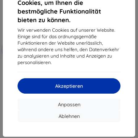
Cookies, um Ihnen die
bestmögliche Funktionalität
bieten zu können.
Wir verwenden Cookies auf unserer Website.
Einige sind für das ordnungsgemäße
Funktionieren der Website unerlässlich,
Rabatt
während andere uns helfen, den Datenverkehr
-10%
mit
EXTRA10
Gutschein
zu analysieren und Inhalte und Anzeigen zu
personalisieren.
3mk TechWrap Matte
Displayschutzfolie für das
mittlere Display Kia EV4 2025-
47,90 €
43,11 €
Akzeptieren
Auf Lager > 5 Stk.
Anpassen
Ablehnen
1
-
7
vom ganzen
7
.