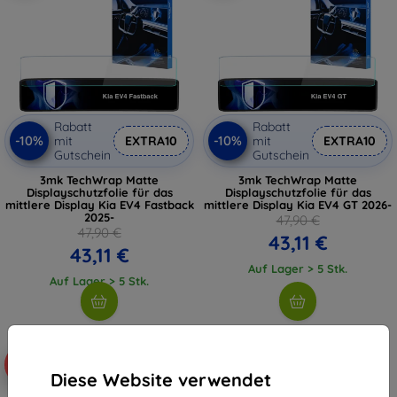
Rabatt
Rabatt
-10%
-10%
mit
EXTRA10
mit
EXTRA10
Gutschein
Gutschein
3mk TechWrap Matte
3mk TechWrap Matte
Displayschutzfolie für das
Displayschutzfolie für das
mittlere Display Kia EV4 Fastback
mittlere Display Kia EV4 GT 2026-
2025-
47,90 €
47,90 €
43,11 €
43,11 €
Auf Lager > 5 Stk.
Auf Lager > 5 Stk.
-10%
Diese Website verwendet