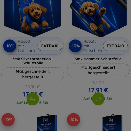
Rabatt
Rabatt
-10%
-10%
mit
EXTRA10
mit
EXTRA10
Gutschein
Gutschein
3mk Silverprotection+
3mk Hammer Schutzfolie
Schutzfolie
Maßgeschneidert
Maßgeschneidert
hergestellt
hergestellt
19,90 €
18,90 €
17,91 €
17,01 €
Auf Lager 4 Stk.
Auf Lager > 5 Stk.
-10%
-10%