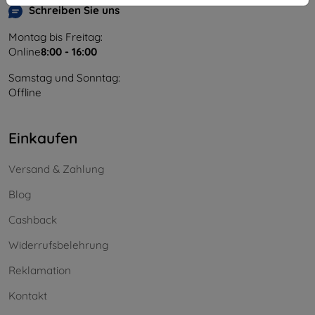
Schreiben Sie uns
Montag bis Freitag:
Online
8:00 - 16:00
Samstag und Sonntag:
Offline
Einkaufen
Versand & Zahlung
Blog
Cashback
Widerrufsbelehrung
Reklamation
Kontakt