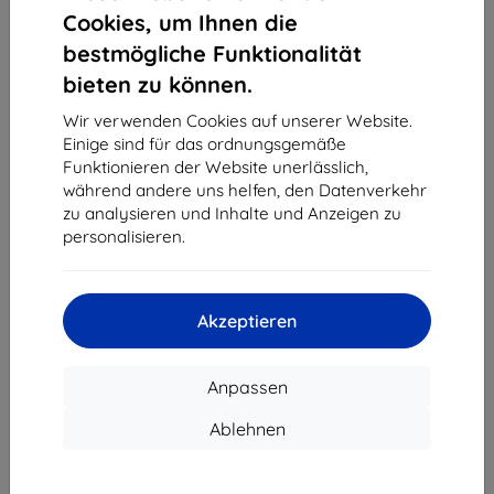
1
-
4
vom ganzen
4
.
Cookies, um Ihnen die
bestmögliche Funktionalität
«
1
»
bieten zu können.
Wir verwenden Cookies auf unserer Website.
Einige sind für das ordnungsgemäße
Funktionieren der Website unerlässlich,
während andere uns helfen, den Datenverkehr
zu analysieren und Inhalte und Anzeigen zu
personalisieren.
Shield-Sk s.r.o.
Ulica Rudolfa Mocka 3750/2A
841 04 Bratislava
Akzeptieren
Unternehmens-ID:
46701494
USt-IdNr.:
SK2023549671
Anpassen
Kontakt
Ablehnen
info@top4mobile.eu