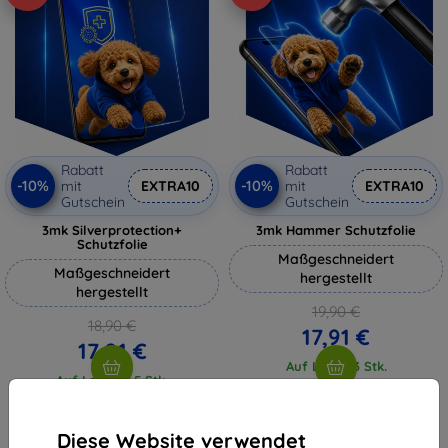
Rabatt
Rabatt
-10%
-10%
mit
EXTRA10
mit
EXTRA10
Gutschein
Gutschein
3mk Silverprotection+
3mk Hammer Schutzfolie
Schutzfolie
Maßgeschneidert
Maßgeschneidert
hergestellt
hergestellt
19,90 €
18,90 €
17,91 €
17,01 €
Auf Lager 3 Stk.
Auf Lager > 5 Stk.
Diese Website verwendet