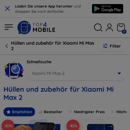
×
Laden Sie unsere App herunter
und
shoppen Sie noch einfacher.
0
Hüllen und zubehör für Xiaomi Mi Max
Filter
2
Schnellsuche
Xiaomi Mi Max 2
Hüllen und zubehör für Xiaomi Mi
Max 2
Empfohlen
Bestseller
Niedrigster Preis
Höchste
-10%
-10%