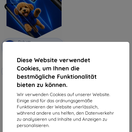
Rabatt
-10%
mit
EXTRA10
Gutschein
Diese Website verwendet
3mk Hammer Schutzfolie
Cookies, um Ihnen die
Maßgeschneidert
hergestellt
bestmögliche Funktionalität
bieten zu können.
19,90 €
17,91 €
Wir verwenden Cookies auf unserer Website.
Auf Lager 4 Stk.
Einige sind für das ordnungsgemäße
Funktionieren der Website unerlässlich,
während andere uns helfen, den Datenverkehr
zu analysieren und Inhalte und Anzeigen zu
personalisieren.
1
-
5
vom ganzen
5
.