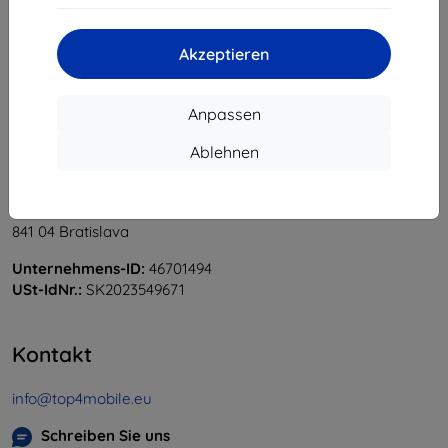
«
1
»
Akzeptieren
Anpassen
Ablehnen
Shield-Sk s.r.o.
Ulica Rudolfa Mocka 3750/2A
841 04 Bratislava
Unternehmens-ID:
46701494
USt-IdNr.:
SK2023549671
Kontakt
info@top4mobile.eu
Schreiben Sie uns