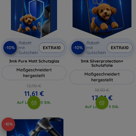
Rabatt
Rabatt
-10%
-10%
mit
EXTRA10
mit
EXTRA10
Gutschein
Gutschein
3mk Pure Matt Schutzglas
3mk Silverprotection+
Schutzfolie
Maßgeschneidert
Maßgeschneidert
hergestellt
hergestellt
12,90 €
18,90 €
11,61 €
17,01 €
Auf Lager > 5 Stk.
Auf Lager > 5 Stk.
-10%