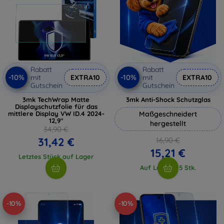
Rabatt
Rabatt
-10%
-10%
mit
EXTRA10
mit
EXTRA10
Gutschein
Gutschein
3mk TechWrap Matte
3mk Anti-Shock Schutzglas
Displayschutzfolie für das
mittlere Display VW ID.4 2024-
Maßgeschneidert
12,9"
hergestellt
34,90 €
31,42 €
16,90 €
15,21 €
Letztes Stück auf Lager
Auf Lager > 5 Stk.
-10%
-10%