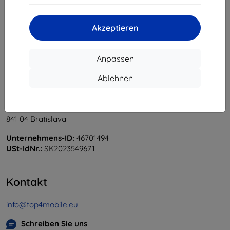
«
1
»
Akzeptieren
Anpassen
Ablehnen
Shield-Sk s.r.o.
Ulica Rudolfa Mocka 3750/2A
841 04 Bratislava
Unternehmens-ID:
46701494
USt-IdNr.:
SK2023549671
Kontakt
info@top4mobile.eu
Schreiben Sie uns