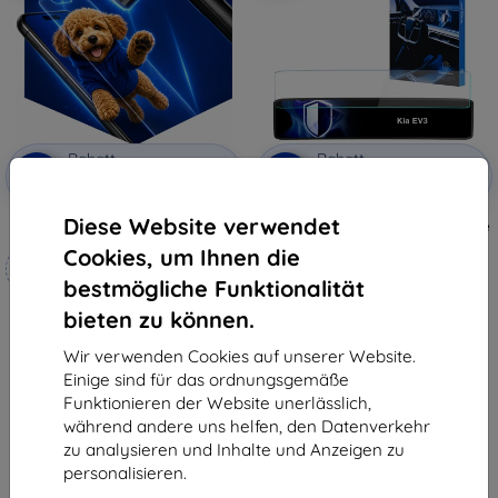
Rabatt
Rabatt
-10%
-10%
mit
EXTRA10
mit
EXTRA10
Gutschein
Gutschein
Diese Website verwendet
3mk Hammer Schutzfolie
3mk TechWrap Matte Schutzfolie
für das mittlere Display Kia EV3
Cookies, um Ihnen die
Maßgeschneidert
2024-
47,90 €
hergestellt
bestmögliche Funktionalität
43,11 €
bieten zu können.
19,90 €
Auf Lager > 5 Stk.
17,91 €
Wir verwenden Cookies auf unserer Website.
Auf Lager 4 Stk.
Einige sind für das ordnungsgemäße
Funktionieren der Website unerlässlich,
während andere uns helfen, den Datenverkehr
zu analysieren und Inhalte und Anzeigen zu
personalisieren.
1
-
6
vom ganzen
6
.