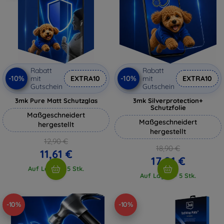
Rabatt
Rabatt
-10%
-10%
mit
EXTRA10
mit
EXTRA10
Gutschein
Gutschein
3mk Pure Matt Schutzglas
3mk Silverprotection+
Schutzfolie
Maßgeschneidert
Maßgeschneidert
hergestellt
hergestellt
12,90 €
18,90 €
11,61 €
17,01 €
Auf Lager > 5 Stk.
Auf Lager > 5 Stk.
-10%
-10%