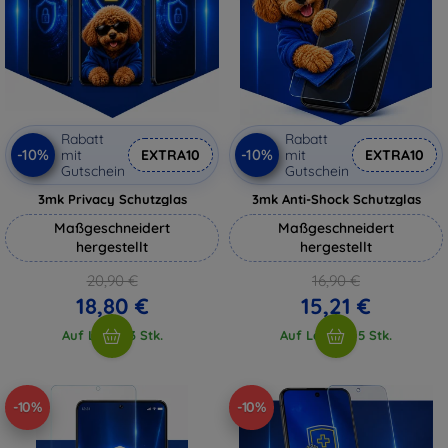
Rabatt
Rabatt
-10%
-10%
mit
EXTRA10
mit
EXTRA10
Gutschein
Gutschein
3mk Privacy Schutzglas
3mk Anti-Shock Schutzglas
Maßgeschneidert
Maßgeschneidert
hergestellt
hergestellt
20,90 €
16,90 €
18,80 €
15,21 €
Auf Lager 3 Stk.
Auf Lager > 5 Stk.
-10%
-10%