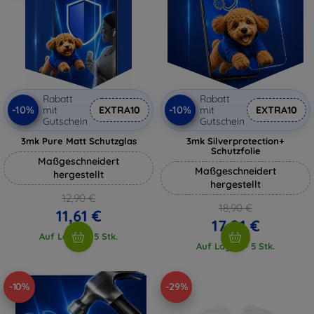
Rabatt
Rabatt
-10%
-10%
mit
EXTRA10
mit
EXTRA10
Gutschein
Gutschein
3mk Pure Matt Schutzglas
3mk Silverprotection+
Schutzfolie
Maßgeschneidert
Maßgeschneidert
hergestellt
hergestellt
12,90 €
18,90 €
11,61 €
17,01 €
Auf Lager > 5 Stk.
Auf Lager > 5 Stk.
-10%
-29%