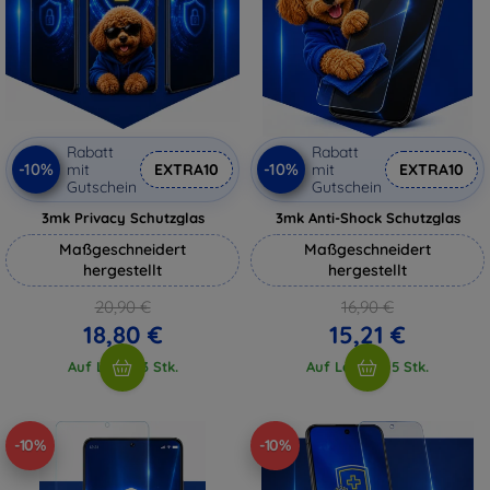
Rabatt
Rabatt
-10%
-10%
mit
EXTRA10
mit
EXTRA10
Gutschein
Gutschein
3mk Privacy Schutzglas
3mk Anti-Shock Schutzglas
Maßgeschneidert
Maßgeschneidert
hergestellt
hergestellt
20,90 €
16,90 €
18,80 €
15,21 €
Auf Lager 3 Stk.
Auf Lager > 5 Stk.
-10%
-10%