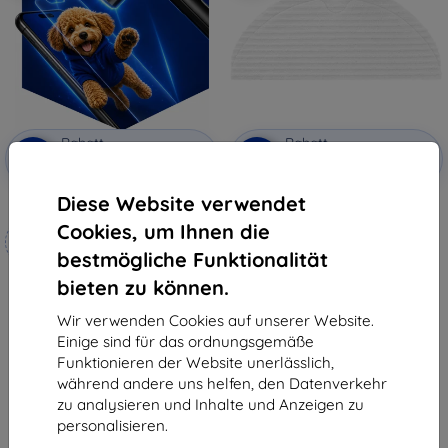
Rabatt
Rabatt
-10%
-10%
mit
EXTRA10
mit
EXTRA10
Gutschein
Gutschein
Diese Website verwendet
3mk Hammer Schutzfolie
Einweg-Moppaufsatz für
Staubsauger Dreame F9
Cookies, um Ihnen die
Maßgeschneidert
13,90 €
hergestellt
9,81 €
bestmögliche Funktionalität
bieten zu können.
19,90 €
Letztes Stück auf Lager
17,91 €
Wir verwenden Cookies auf unserer Website.
Auf Lager 4 Stk.
Einige sind für das ordnungsgemäße
Funktionieren der Website unerlässlich,
während andere uns helfen, den Datenverkehr
zu analysieren und Inhalte und Anzeigen zu
personalisieren.
1
-
6
vom ganzen
6
.