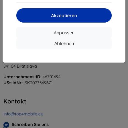
«
1
»
Akzeptieren
Anpassen
Ablehnen
Shield-Sk s.r.o.
Ulica Rudolfa Mocka 3750/2A
841 04 Bratislava
Unternehmens-ID:
46701494
USt-IdNr.:
SK2023549671
Kontakt
info@top4mobile.eu
Schreiben Sie uns