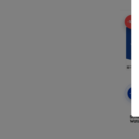
A
-10%
-10
3mk
Fl
Schu
Watc