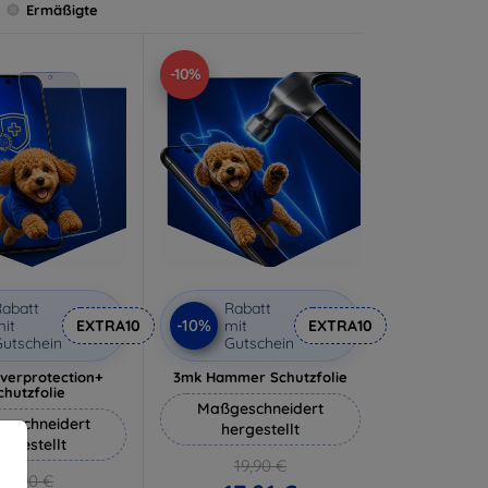
Ermäßigte
-10%
abatt
Rabatt
-10%
it
EXTRA10
mit
EXTRA10
utschein
Gutschein
lverprotection+
3mk Hammer Schutzfolie
chutzfolie
Maßgeschneidert
eschneidert
hergestellt
ergestellt
19,90 €
18,90 €