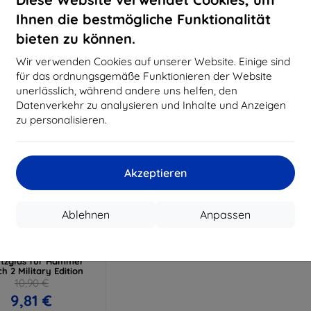
15,21 €
11,61 €
Ihnen die bestmögliche Funktionalität
uf Lager > 5 Stk.
Auf Lager > 5 Stk.
Auf L
bieten zu können.
Wir verwenden Cookies auf unserer Website. Einige sind
für das ordnungsgemäße Funktionieren der Website
unerlässlich, während andere uns helfen, den
Datenverkehr zu analysieren und Inhalte und Anzeigen
zu personalisieren.
Akzeptieren
Rabatt
%
mit
EXTRA10
Ablehnen
Anpassen
Gutschein
 Watch Protection
exibleGlass Hybrid
tzglas für Hammer
h 2 Military Edition
10,90 €
9,81 €