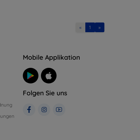
«
1
»
n
Mobile Applikation
Folgen Sie uns
dnung
gungen