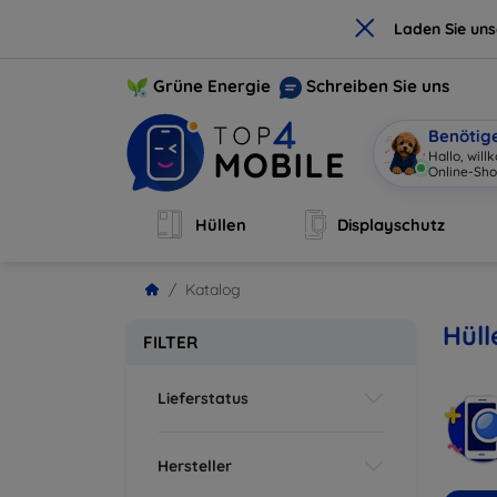
×
Laden Sie un
Grüne Energie
Schreiben Sie uns
Benötig
Hallo, wil
Online-Sho
Hüllen
Displayschutz
Katalog
Hül
FILTER
Lieferstatus
Hersteller