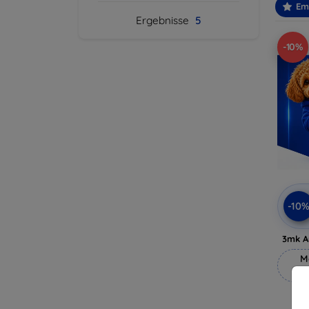
Em
Ergebnisse
5
-10%
-10
3mk A
M