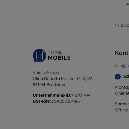
A
1
-
5
vo
Kont
info@t
Shield-Sk s.r.o.
Sc
Ulica Rudolfa Mocka 3750/2A
841 04 Bratislava
Montag
Online
Unternehmens-ID:
46701494
USt-IdNr.:
SK2023549671
Samsta
Offline