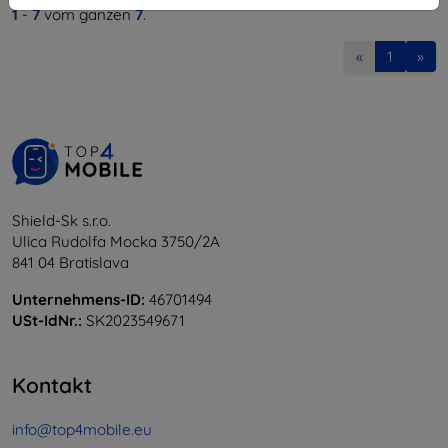
1
-
7
vom ganzen
7
.
«
1
»
Shield-Sk s.r.o.
Ulica Rudolfa Mocka 3750/2A
841 04 Bratislava
Unternehmens-ID:
46701494
USt-IdNr.:
SK2023549671
Kontakt
info@top4mobile.eu