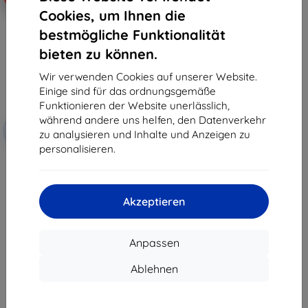
Cookies, um Ihnen die
bestmögliche Funktionalität
bieten zu können.
Wir verwenden Cookies auf unserer Website.
Einige sind für das ordnungsgemäße
Funktionieren der Website unerlässlich,
Rabatt
während andere uns helfen, den Datenverkehr
-10%
mit
EXTRA10
zu analysieren und Inhalte und Anzeigen zu
Gutschein
personalisieren.
3mk Silky Matt Privacy
Schutzfolie für MyPhone
Hammer Energy X
14,90 €
Akzeptieren
13,41 €
Auf Lager 2 Stk.
Anpassen
Ablehnen