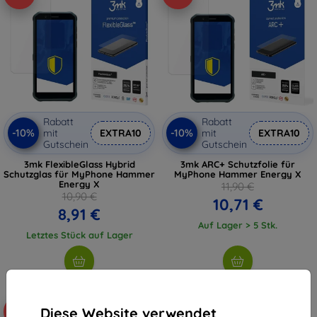
Rabatt
Rabatt
-10%
-10%
mit
EXTRA10
mit
EXTRA10
Gutschein
Gutschein
3mk FlexibleGlass Hybrid
3mk ARC+ Schutzfolie für
Schutzglas für MyPhone Hammer
MyPhone Hammer Energy X
Energy X
11,90 €
10,90 €
10,71 €
8,91 €
Auf Lager > 5 Stk.
Letztes Stück auf Lager
Diese Website verwendet
-10%