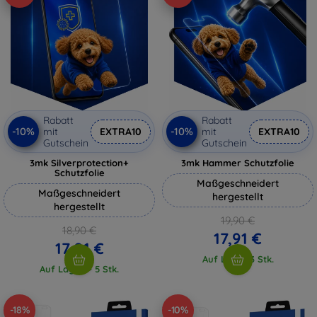
Rabatt
Rabatt
-10%
-10%
mit
EXTRA10
mit
EXTRA10
Gutschein
Gutschein
3mk Silverprotection+
3mk Hammer Schutzfolie
Schutzfolie
Maßgeschneidert
Maßgeschneidert
hergestellt
hergestellt
19,90 €
18,90 €
17,91 €
17,01 €
Auf Lager 3 Stk.
Auf Lager > 5 Stk.
-18%
-10%