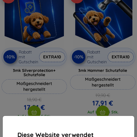
Rabatt
Rabatt
-10%
-10%
mit
EXTRA10
mit
EXTRA10
Gutschein
Gutschein
3mk Silverprotection+
3mk Hammer Schutzfolie
Schutzfolie
Maßgeschneidert
Maßgeschneidert
hergestellt
hergestellt
19,90 €
18,90 €
17,91 €
17,01 €
Auf Lager 3 Stk.
Auf Lager > 5 Stk.
Diese Website verwendet