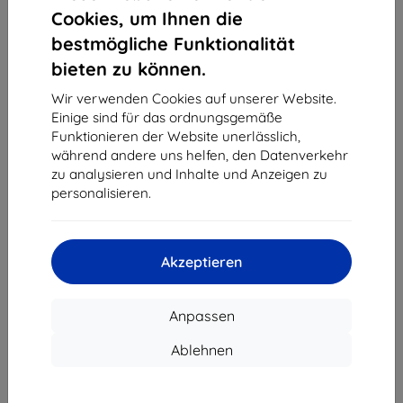
1
-
4
vom ganzen
4
.
Cookies, um Ihnen die
bestmögliche Funktionalität
«
1
»
bieten zu können.
Wir verwenden Cookies auf unserer Website.
Einige sind für das ordnungsgemäße
Funktionieren der Website unerlässlich,
während andere uns helfen, den Datenverkehr
zu analysieren und Inhalte und Anzeigen zu
personalisieren.
Shield-Sk s.r.o.
Ulica Rudolfa Mocka 3750/2A
841 04 Bratislava
Akzeptieren
Unternehmens-ID:
46701494
USt-IdNr.:
SK2023549671
Anpassen
Kontakt
Ablehnen
info@top4mobile.eu