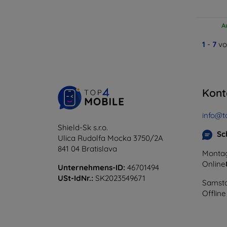
A
1
-
7
vo
Kont
info@t
Shield-Sk s.r.o.
Sc
Ulica Rudolfa Mocka 3750/2A
841 04 Bratislava
Montag
Online
Unternehmens-ID:
46701494
USt-IdNr.:
SK2023549671
Samsta
Offline