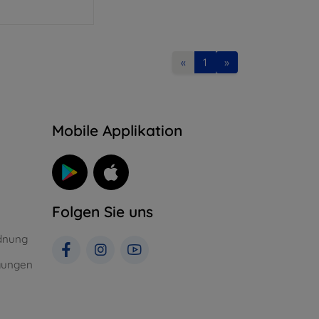
«
1
»
n
Mobile Applikation
Folgen Sie uns
dnung
gungen