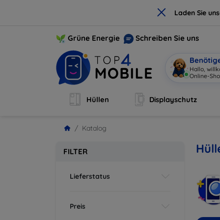
×
Laden Sie un
Grüne Energie
Schreiben Sie uns
Benötig
Hallo, wil
Online-Sho
Hüllen
Displayschutz
Katalog
Hül
FILTER
Lieferstatus
Preis