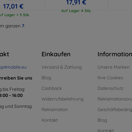
17,91 €
17,01 €
Auf Lager 4 Stk.
uf Lager > 5 Stk.
m ganzen
7
.
akt
Einkaufen
Informatio
op4mobile.eu
Versand & Zahlung
Unsere Marken
Blog
Ihre Cookies
hreiben Sie uns
Cashback
Datenschutz
 bis Freitag:
8:00 - 16:00
Widerrufsbelehrung
Reklamationsor
g und Sonntag:
Reklamation
Geschäftsbedin
Kontakt
Blog
Kontakt