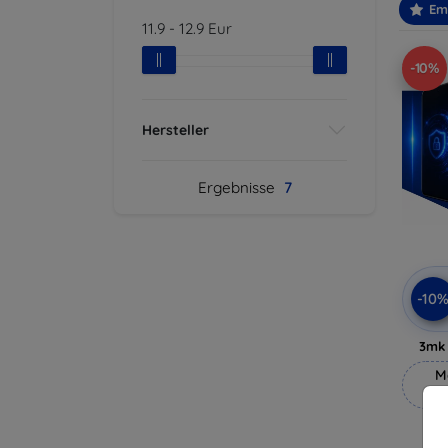
Em
11.9
-
12.9
Eur
-10%
Hersteller
Ergebnisse
7
-10
3mk 
M