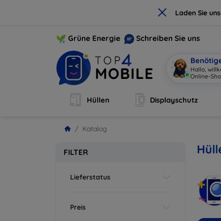
×
Laden Sie un
Grüne Energie
Schreiben Sie uns
Benötig
Hallo, wil
Online-Sho
Hüllen
Displayschutz
Katalog
Hüll
FILTER
Lieferstatus
Preis