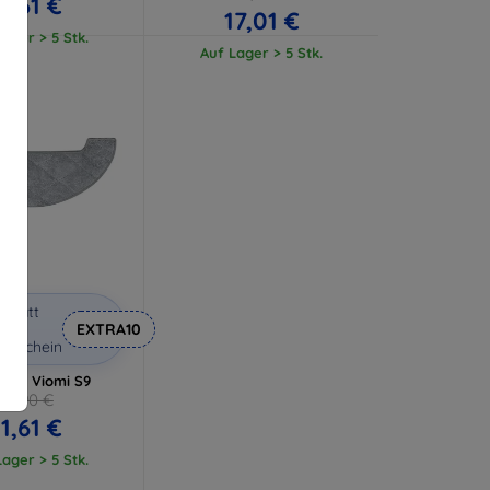
11,61 €
17,01 €
ager > 5 Stk.
Auf Lager > 5 Stk.
abatt
it
EXTRA10
utschein
 für Viomi S9
12,90 €
11,61 €
ager > 5 Stk.