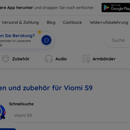
sere App herunter
und shoppen Sie noch einfacher.
Versand & Zahlung
Blog
Cashback
Widerrufsbelehrung
en Sie Beratung?
lkommen in unserem
p.
|
Zubehör
Audio
Armbänder
en und zubehör für Viomi S9
Schnellsuche
Viomi S9