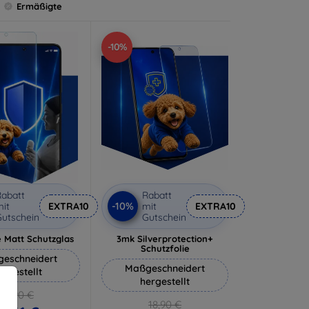
Ermäßigte
-10%
abatt
Rabatt
-10%
it
EXTRA10
mit
EXTRA10
utschein
Gutschein
 Matt Schutzglas
3mk Silverprotection+
Schutzfolie
eschneidert
Maßgeschneidert
ergestellt
hergestellt
12,90 €
18,90 €