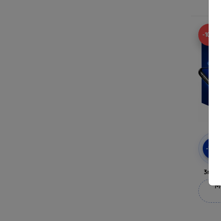
-10%
-10
3mk 
M