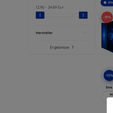
Em
12.90
-
24.89
Eur
-10%
Hersteller
Ergebnisse
7
-10
3mk 
M