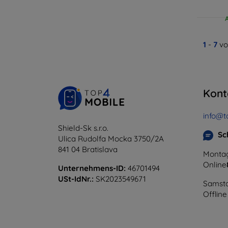
1
-
7
vo
Kont
info@t
Shield-Sk s.r.o.
Sc
Ulica Rudolfa Mocka 3750/2A
841 04 Bratislava
Montag
Online
Unternehmens-ID:
46701494
USt-IdNr.:
SK2023549671
Samsta
Offline