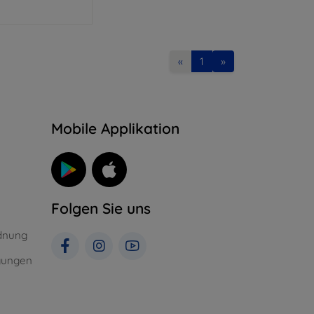
«
1
»
n
Mobile Applikation
Folgen Sie uns
dnung
gungen