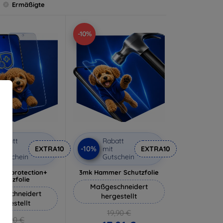
Ermäßigte
-10%
abatt
Rabatt
-10%
it
EXTRA10
mit
EXTRA10
utschein
Gutschein
lverprotection+
3mk Hammer Schutzfolie
chutzfolie
Maßgeschneidert
eschneidert
hergestellt
ergestellt
19,90 €
18,90 €