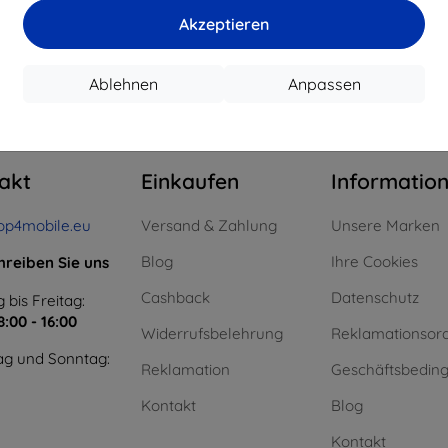
15,21 €
11,61 €
Akzeptieren
uf Lager > 5 Stk.
Auf Lager > 5 Stk.
Auf L
Ablehnen
Anpassen
m ganzen
4
.
akt
Einkaufen
Informatio
op4mobile.eu
Versand & Zahlung
Unsere Marken
Blog
Ihre Cookies
hreiben Sie uns
Cashback
Datenschutz
 bis Freitag:
8:00 - 16:00
Widerrufsbelehrung
Reklamationsor
g und Sonntag:
Reklamation
Geschäftsbedin
Kontakt
Blog
Kontakt