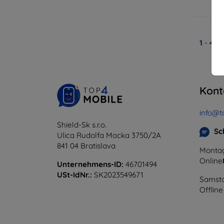
A
1
-
4
vo
Kont
info@t
Shield-Sk s.r.o.
Sc
Ulica Rudolfa Mocka 3750/2A
841 04 Bratislava
Montag
Online
Unternehmens-ID:
46701494
USt-IdNr.:
SK2023549671
Samsta
Offline