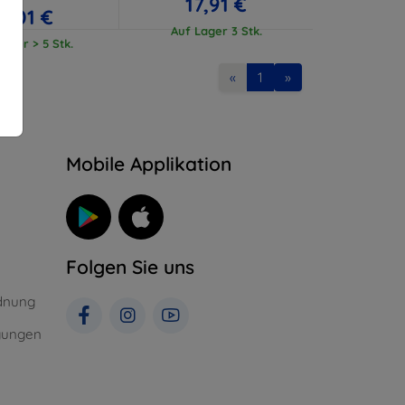
17,91 €
17,01 €
Auf Lager 3 Stk.
ager > 5 Stk.
«
1
»
n
Mobile Applikation
Folgen Sie uns
dnung
gungen