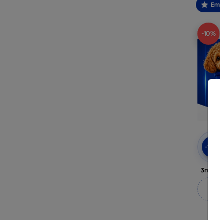
Em
-10%
-10
3mk A
M