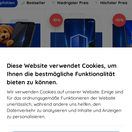
pfohlen
Bestseller
Niedrigster Preis
Höchster Preis
-10%
-10%
Diese Website verwendet Cookies, um
Ihnen die bestmögliche Funktionalität
bieten zu können.
Rabatt
Rabatt
R
%
-10%
-10%
mit
EXTRA10
mit
EXTRA10
m
Wir verwenden Cookies auf unserer Website. Einige sind
Gutschein
Gutschein
G
für das ordnungsgemäße Funktionieren der Website
nti-Shock Schutzglas
3mk Pure Matt Schutzglas
3mk Si
unerlässlich, während andere uns helfen, den
S
Datenverkehr zu analysieren und Inhalte und Anzeigen
aßgeschneidert
Maßgeschneidert
Maßg
hergestellt
hergestellt
zu personalisieren.
h
16,90 €
12,90 €