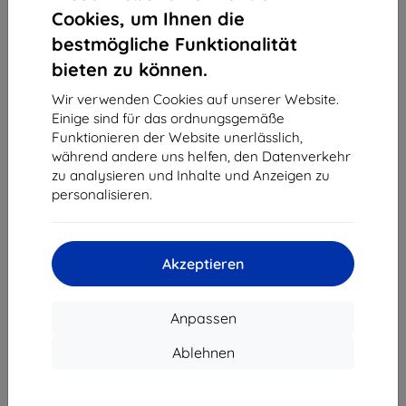
1
-
4
vom ganzen
4
.
Cookies, um Ihnen die
bestmögliche Funktionalität
«
1
»
bieten zu können.
Wir verwenden Cookies auf unserer Website.
Einige sind für das ordnungsgemäße
Funktionieren der Website unerlässlich,
während andere uns helfen, den Datenverkehr
zu analysieren und Inhalte und Anzeigen zu
personalisieren.
Shield-Sk s.r.o.
Ulica Rudolfa Mocka 3750/2A
841 04 Bratislava
Akzeptieren
Unternehmens-ID:
46701494
USt-IdNr.:
SK2023549671
Anpassen
Kontakt
Ablehnen
info@top4mobile.eu