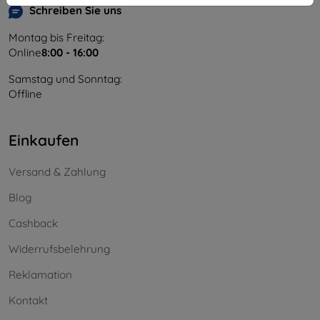
Schreiben Sie uns
Montag bis Freitag:
Online
8:00 - 16:00
Samstag und Sonntag:
Offline
Einkaufen
Versand & Zahlung
Blog
Cashback
Widerrufsbelehrung
Reklamation
Kontakt