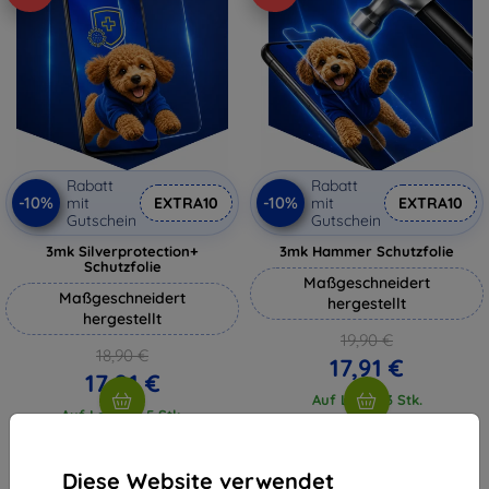
Rabatt
Rabatt
-10%
-10%
mit
EXTRA10
mit
EXTRA10
Gutschein
Gutschein
3mk Silverprotection+
3mk Hammer Schutzfolie
Schutzfolie
Maßgeschneidert
Maßgeschneidert
hergestellt
hergestellt
19,90 €
18,90 €
17,91 €
17,01 €
Auf Lager 3 Stk.
Auf Lager > 5 Stk.
Diese Website verwendet