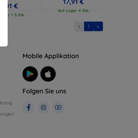
17,91 €
17,01 €
Auf Lager 4 Stk.
ager > 5 Stk.
«
1
»
n
Mobile Applikation
Folgen Sie uns
dnung
gungen