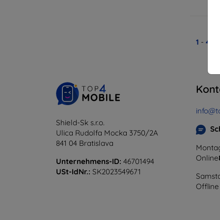
A
1
-
4
vo
Kont
info@t
Shield-Sk s.r.o.
Sc
Ulica Rudolfa Mocka 3750/2A
841 04 Bratislava
Montag
Online
Unternehmens-ID:
46701494
USt-IdNr.:
SK2023549671
Samsta
Offline