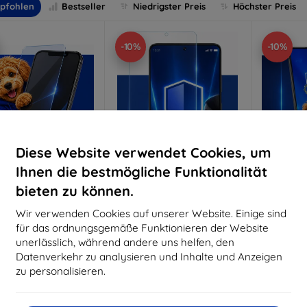
pfohlen
Bestseller
Niedrigster Preis
Höchster Preis
-10%
-10%
Diese Website verwendet Cookies, um
Ihnen die bestmögliche Funktionalität
bieten zu können.
Rabatt
Rabatt
R
%
-10%
-10%
mit
EXTRA10
mit
EXTRA10
m
Wir verwenden Cookies auf unserer Website. Einige sind
Gutschein
Gutschein
G
für das ordnungsgemäße Funktionieren der Website
nti-Shock Schutzglas
3mk Pure Matt Schutzglas
3mk Si
unerlässlich, während andere uns helfen, den
S
Datenverkehr zu analysieren und Inhalte und Anzeigen
aßgeschneidert
Maßgeschneidert
Maßg
hergestellt
hergestellt
zu personalisieren.
h
16,90 €
12,90 €