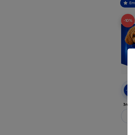
Em
-10%
-10
3mk A
M