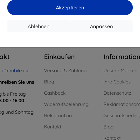
15,21 €
11,61 €
Akzeptieren
uf Lager > 5 Stk.
Auf Lager > 5 Stk.
Auf L
Ablehnen
Anpassen
m ganzen
4
.
akt
Einkaufen
Informatio
op4mobile.eu
Versand & Zahlung
Unsere Marken
Blog
Ihre Cookies
hreiben Sie uns
Cashback
Datenschutz
 bis Freitag:
8:00 - 16:00
Widerrufsbelehrung
Reklamationsor
g und Sonntag:
Reklamation
Geschäftsbedin
Kontakt
Blog
Kontakt