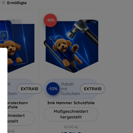
Ermäßigte
-10%
abatt
Rabatt
-10%
it
EXTRA10
mit
EXTRA10
utschein
Gutschein
lverprotection+
3mk Hammer Schutzfolie
chutzfolie
Maßgeschneidert
eschneidert
hergestellt
ergestellt
19,90 €
18,90 €