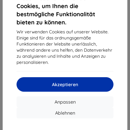
1
-
4
vom ganzen
4
.
Cookies, um Ihnen die
bestmögliche Funktionalität
«
1
»
bieten zu können.
Wir verwenden Cookies auf unserer Website.
Einige sind für das ordnungsgemäße
Funktionieren der Website unerlässlich,
während andere uns helfen, den Datenverkehr
zu analysieren und Inhalte und Anzeigen zu
personalisieren.
Shield-Sk s.r.o.
Ulica Rudolfa Mocka 3750/2A
841 04 Bratislava
Akzeptieren
Unternehmens-ID:
46701494
USt-IdNr.:
SK2023549671
Anpassen
Kontakt
Ablehnen
info@top4mobile.eu