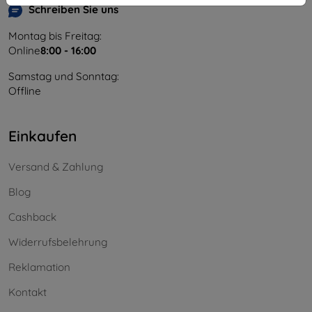
Schreiben Sie uns
Montag bis Freitag:
Online
8:00 - 16:00
Samstag und Sonntag:
Offline
Einkaufen
Versand & Zahlung
Blog
Cashback
Widerrufsbelehrung
Reklamation
Kontakt