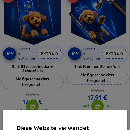
Rabatt
Rabatt
-10%
-10%
mit
EXTRA10
mit
EXTRA10
Gutschein
Gutschein
3mk Silverprotection+
3mk Hammer Schutzfolie
Schutzfolie
Maßgeschneidert
Maßgeschneidert
hergestellt
hergestellt
19,90 €
18,90 €
17,91 €
17,01 €
Auf Lager 4 Stk.
Auf Lager > 5 Stk.
Diese Website verwendet