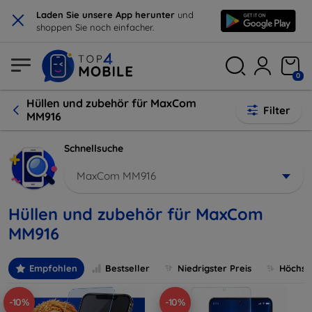
×
Laden Sie unsere App herunter
und
shoppen Sie noch einfacher.
0
Hüllen und zubehör für MaxCom
Filter
MM916
Schnellsuche
MaxCom MM916
Hüllen und zubehör für MaxCom
MM916
Empfohlen
Bestseller
Niedrigster Preis
Höchste
-10%
-10%