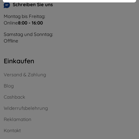
Schreiben Sie uns
Montag bis Freitag:
Online
8:00 - 16:00
Samstag und Sonntag:
Offline
Einkaufen
Versand & Zahlung
Blog
Cashback
Widerrufsbelehrung
Reklamation
Kontakt