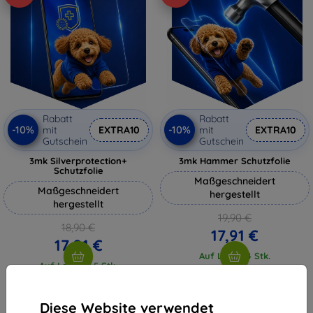
Rabatt
Rabatt
-10%
-10%
mit
EXTRA10
mit
EXTRA10
Gutschein
Gutschein
3mk Silverprotection+
3mk Hammer Schutzfolie
Schutzfolie
Maßgeschneidert
Maßgeschneidert
hergestellt
hergestellt
19,90 €
18,90 €
17,91 €
17,01 €
Auf Lager 4 Stk.
Auf Lager > 5 Stk.
Diese Website verwendet