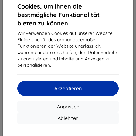
1
-
4
vom ganzen
4
.
Cookies, um Ihnen die
bestmögliche Funktionalität
«
1
»
bieten zu können.
Wir verwenden Cookies auf unserer Website.
Einige sind für das ordnungsgemäße
Funktionieren der Website unerlässlich,
während andere uns helfen, den Datenverkehr
zu analysieren und Inhalte und Anzeigen zu
personalisieren.
Shield-Sk s.r.o.
Ulica Rudolfa Mocka 3750/2A
841 04 Bratislava
Akzeptieren
Unternehmens-ID:
46701494
USt-IdNr.:
SK2023549671
Anpassen
Kontakt
Ablehnen
info@top4mobile.eu