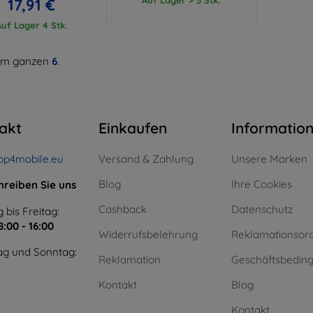
17,91 €
Auf Lager 4 Stk.
m ganzen
6
.
akt
Einkaufen
Informatio
op4mobile.eu
Versand & Zahlung
Unsere Marken
Blog
Ihre Cookies
hreiben Sie uns
Cashback
Datenschutz
 bis Freitag:
8:00 - 16:00
Widerrufsbelehrung
Reklamationsor
g und Sonntag:
Reklamation
Geschäftsbedin
Kontakt
Blog
Kontakt