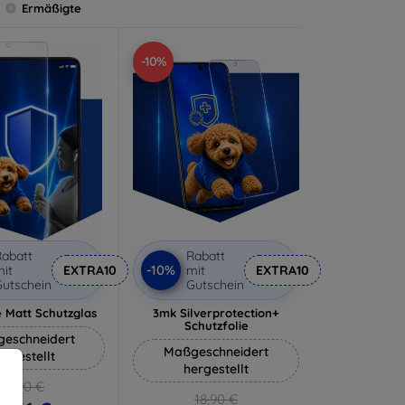
Ermäßigte
-10%
abatt
Rabatt
-10%
it
EXTRA10
mit
EXTRA10
utschein
Gutschein
 Matt Schutzglas
3mk Silverprotection+
Schutzfolie
eschneidert
Maßgeschneidert
ergestellt
hergestellt
12,90 €
18,90 €