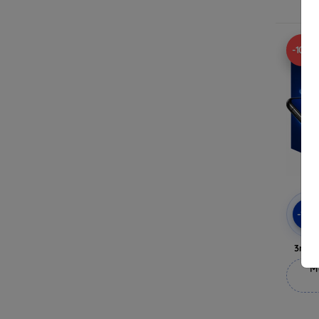
-10%
-10
3mk 
M