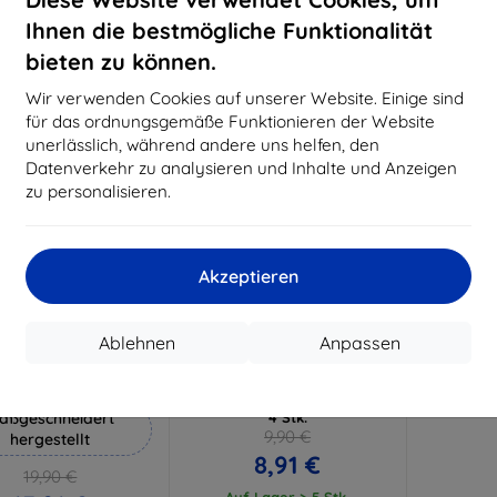
18,80 €
15,21 €
Ihnen die bestmögliche Funktionalität
Auf Lager 3 Stk.
Auf Lager > 5 Stk.
Auf L
bieten zu können.
-10%
Wir verwenden Cookies auf unserer Website. Einige sind
für das ordnungsgemäße Funktionieren der Website
unerlässlich, während andere uns helfen, den
Datenverkehr zu analysieren und Inhalte und Anzeigen
zu personalisieren.
Akzeptieren
Rabatt
Rabatt
%
-10%
mit
EXTRA10
mit
EXTRA10
Ablehnen
Anpassen
Gutschein
Gutschein
Hammer Schutzfolie
3MK Lens Protect Realme
V15 5G Kameralinsenschutz
aßgeschneidert
4 Stk.
9,90 €
hergestellt
8,91 €
19,90 €
Auf Lager > 5 Stk.