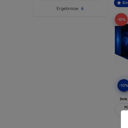
Em
Ergebnisse
6
-10%
-10
3mk 
M