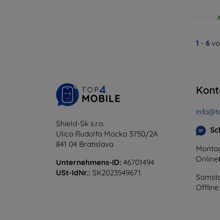
1
-
6
vo
Kont
info@t
Shield-Sk s.r.o.
Sc
Ulica Rudolfa Mocka 3750/2A
841 04 Bratislava
Montag
Online
Unternehmens-ID:
46701494
USt-IdNr.:
SK2023549671
Samsta
Offline