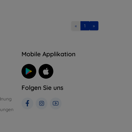
«
1
»
n
Mobile Applikation
Folgen Sie uns
dnung
gungen