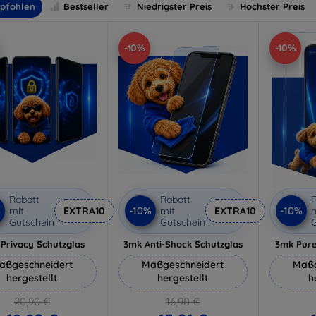
pfohlen
Bestseller
Niedrigster Preis
Höchster Preis
-10%
-10%
Rabatt
Rabatt
R
%
-10%
-10%
mit
EXTRA10
mit
EXTRA10
m
Gutschein
Gutschein
G
Privacy Schutzglas
3mk Anti-Shock Schutzglas
3mk Pure
aßgeschneidert
Maßgeschneidert
Maßg
hergestellt
hergestellt
h
20,90 €
16,90 €