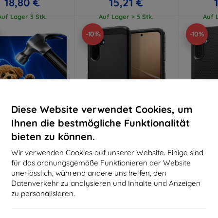
18,80 €
15,21 €
Auf Lager 3 Stk.
Auf Lager > 5 Stk.
Auf L
-10%
-10%
Diese Website verwendet Cookies, um
Ihnen die bestmögliche Funktionalität
bieten zu können.
Rabatt
Rabatt
R
%
-10%
-10%
mit
EXTRA10
mit
EXTRA10
m
Wir verwenden Cookies auf unserer Website. Einige sind
Gutschein
Gutschein
G
für das ordnungsgemäße Funktionieren der Website
Hammer Schutzfolie
Spigen Tough Armor Hülle
Spigen 
unerlässlich, während andere uns helfen, den
schwarz - Samsung Galaxy
schwarz -
Datenverkehr zu analysieren und Inhalte und Anzeigen
aßgeschneidert
A3 2025 5G (ACS09166)
2025 
28,91 €
hergestellt
zu personalisieren.
26,01 €
19,90 €
Auf Lager > 5 Stk.
Auf L