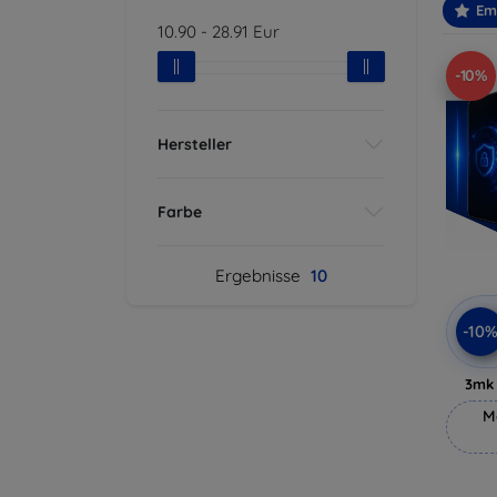
Em
10.90
-
28.91
Eur
-10%
Hersteller
Farbe
Ergebnisse
10
-10
3mk 
M