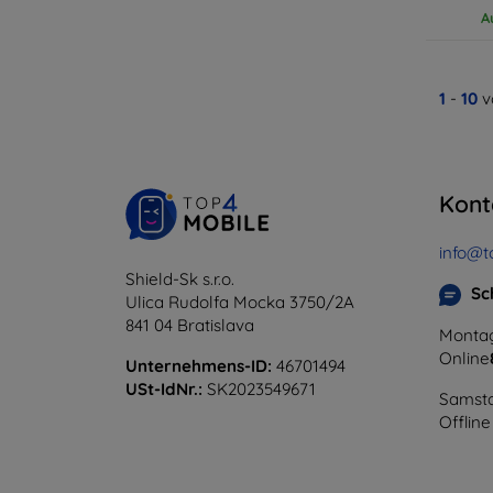
A
1
-
10
v
Kont
info@t
Shield-Sk s.r.o.
Sc
Ulica Rudolfa Mocka 3750/2A
841 04 Bratislava
Montag
Online
Unternehmens-ID:
46701494
USt-IdNr.:
SK2023549671
Samsta
Offline