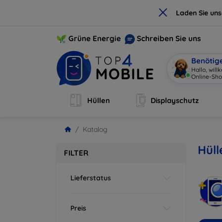
×
Laden Sie un
Grüne Energie
Schreiben Sie uns
Benötig
Hallo, wil
Online-Sho
Hüllen
Displayschutz
Katalog
Hül
FILTER
Lieferstatus
Preis