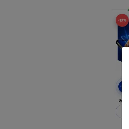
-10%
-10
3mk 
M