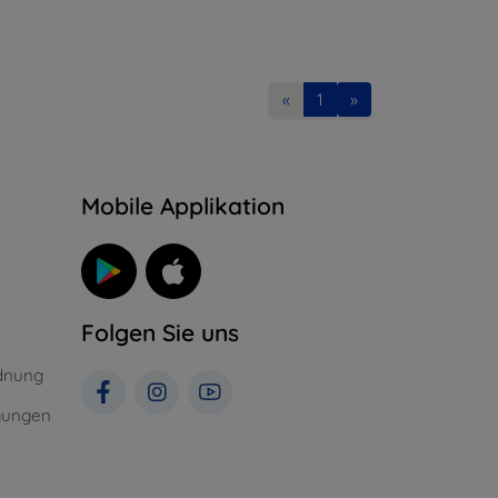
«
1
»
n
Mobile Applikation
Folgen Sie uns
dnung
gungen