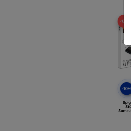
-10%
-10
Spig
St
Samsun