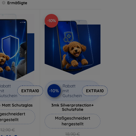
Ermäßigte
-10%
abatt
Rabatt
-10%
it
EXTRA10
mit
EXTRA10
utschein
Gutschein
 Matt Schutzglas
3mk Silverprotection+
Schutzfolie
eschneidert
Maßgeschneidert
ergestellt
hergestellt
12,90 €
18,90 €