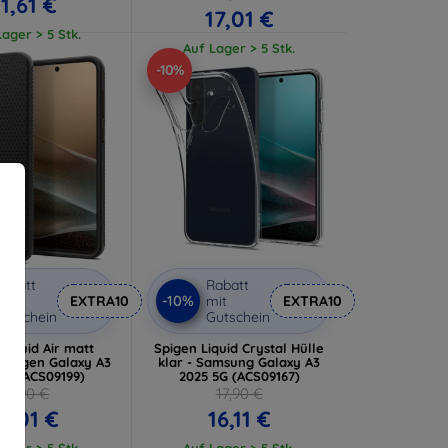
11,61 €
17,01 €
ager > 5 Stk.
Auf Lager > 5 Stk.
-10%
abatt
Rabatt
-10%
it
EXTRA10
mit
EXTRA10
utschein
Gutschein
Liquid Air matt
Spigen Liquid Crystal Hülle
 Spigen Galaxy A3
klar - Samsung Galaxy A3
5G (ACS09199)
2025 5G (ACS09167)
18,90 €
17,90 €
17,01 €
16,11 €
ager > 5 Stk.
Auf Lager > 5 Stk.