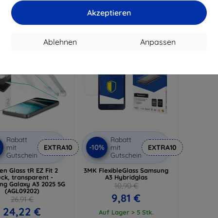
17,91 €
Akzeptieren
Auf Lager 4 Stk.
-10%
Ablehnen
Anpassen
Rabatt
Rabatt
%
-10%
mit
EXTRA10
mit
EXTRA10
Gutschein
Gutschein
en Glass tR EZ Fit 2
3MK FlexibleGlass Samsung
ück, transparent -
A3 Hybridglas
g Galaxy A3 2025 5G
10,90 €
(AGL09202)
9,81 €
26,91 €
24,22 €
Auf Lager > 5 Stk.