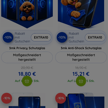
Rabatt
Rabatt
-10%
-10%
mit
EXTRA10
mit
EXTRA10
Gutschein
Gutschein
3mk Privacy Schutzglas
3mk Anti-Shock Schutzglas
Maßgeschneidert
Maßgeschneidert
hergestellt
hergestellt
20,90 €
16,90 €
18,80 €
15,21 €
Auf Lager 3 Stk.
Auf Lager > 5 Stk.
-10%
-10%