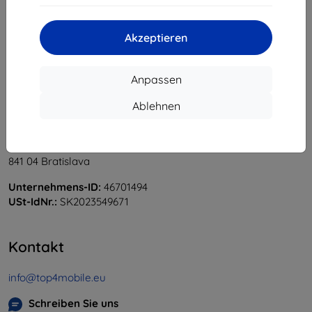
«
1
»
Akzeptieren
Anpassen
Ablehnen
Shield-Sk s.r.o.
Ulica Rudolfa Mocka 3750/2A
841 04 Bratislava
Unternehmens-ID:
46701494
USt-IdNr.:
SK2023549671
Kontakt
info@top4mobile.eu
Schreiben Sie uns