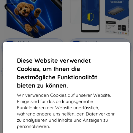
Rabatt
Rabatt
-10%
-10%
mit
EXTRA10
mit
EXTRA10
Gutschein
Gutschein
Diese Website verwendet
3mk Hammer Schutzfolie
3MK FlexibleGlass HTC U11+
Hybridglas
Cookies, um Ihnen die
Maßgeschneidert
10,90 €
hergestellt
9,81 €
bestmögliche Funktionalität
bieten zu können.
19,90 €
Auf Lager > 5 Stk.
17,91 €
Wir verwenden Cookies auf unserer Website.
Auf Lager 4 Stk.
Einige sind für das ordnungsgemäße
Funktionieren der Website unerlässlich,
während andere uns helfen, den Datenverkehr
zu analysieren und Inhalte und Anzeigen zu
personalisieren.
1
-
6
vom ganzen
6
.