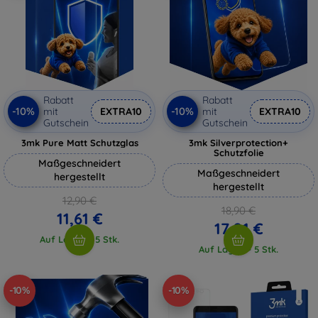
Rabatt
Rabatt
-10%
-10%
mit
EXTRA10
mit
EXTRA10
Gutschein
Gutschein
3mk Pure Matt Schutzglas
3mk Silverprotection+
Schutzfolie
Maßgeschneidert
Maßgeschneidert
hergestellt
hergestellt
12,90 €
18,90 €
11,61 €
17,01 €
Auf Lager > 5 Stk.
Auf Lager > 5 Stk.
-10%
-10%