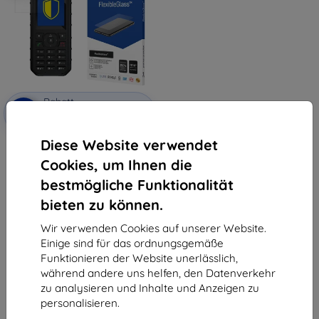
Rabatt
-10%
mit
EXTRA10
Gutschein
Diese Website verwendet
3MK FlexibleGlass CAT B35
Hybridglas
Cookies, um Ihnen die
10,90 €
9,81 €
bestmögliche Funktionalität
bieten zu können.
Auf Lager > 5 Stk.
Wir verwenden Cookies auf unserer Website.
Einige sind für das ordnungsgemäße
Funktionieren der Website unerlässlich,
während andere uns helfen, den Datenverkehr
zu analysieren und Inhalte und Anzeigen zu
personalisieren.
1
-
5
vom ganzen
5
.