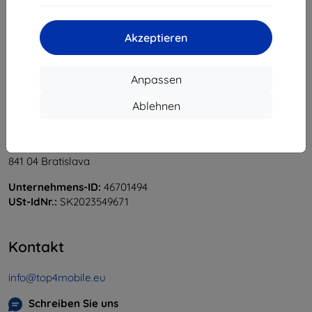
«
1
»
Akzeptieren
Anpassen
Ablehnen
Shield-Sk s.r.o.
Ulica Rudolfa Mocka 3750/2A
841 04 Bratislava
Unternehmens-ID:
46701494
USt-IdNr.:
SK2023549671
Kontakt
info@top4mobile.eu
Schreiben Sie uns