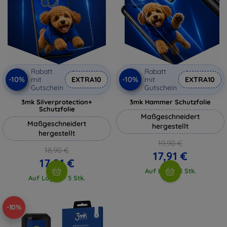
Rabatt
Rabatt
-10%
-10%
mit
EXTRA10
mit
EXTRA10
Gutschein
Gutschein
3mk Silverprotection+
3mk Hammer Schutzfolie
Schutzfolie
Maßgeschneidert
Maßgeschneidert
hergestellt
hergestellt
19,90 €
18,90 €
17,91 €
17,01 €
Auf Lager 3 Stk.
Auf Lager > 5 Stk.
-10%