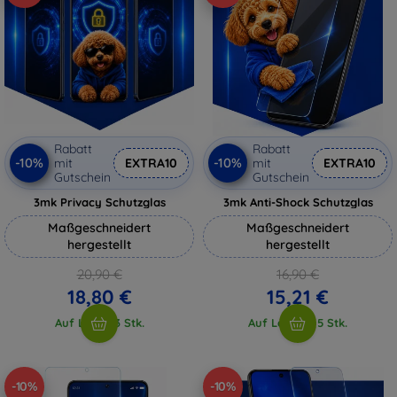
Rabatt
Rabatt
-10%
-10%
mit
EXTRA10
mit
EXTRA10
Gutschein
Gutschein
3mk Privacy Schutzglas
3mk Anti-Shock Schutzglas
Maßgeschneidert
Maßgeschneidert
hergestellt
hergestellt
20,90 €
16,90 €
18,80 €
15,21 €
Auf Lager 3 Stk.
Auf Lager > 5 Stk.
-10%
-10%