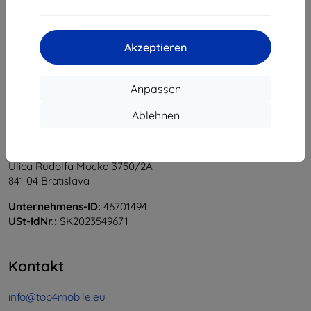
1
-
5
vom ganzen
5
.
«
1
»
Akzeptieren
Anpassen
Ablehnen
Shield-Sk s.r.o.
Ulica Rudolfa Mocka 3750/2A
841 04 Bratislava
Unternehmens-ID:
46701494
USt-IdNr.:
SK2023549671
Kontakt
info@top4mobile.eu