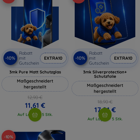
Rabatt
Rabatt
-10%
-10%
mit
EXTRA10
mit
EXTRA10
Gutschein
Gutschein
3mk Pure Matt Schutzglas
3mk Silverprotection+
Schutzfolie
Maßgeschneidert
Maßgeschneidert
hergestellt
hergestellt
12,90 €
18,90 €
11,61 €
17,01 €
Auf Lager > 5 Stk.
Auf Lager > 5 Stk.
-10%