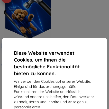
Rabatt
-10%
mit
EXTRA10
Gutschein
Diese Website verwendet
3mk Hammer Schutzfolie
Cookies, um Ihnen die
Maßgeschneidert
bestmögliche Funktionalität
hergestellt
bieten zu können.
19,90 €
17,91 €
Wir verwenden Cookies auf unserer Website.
Einige sind für das ordnungsgemäße
Auf Lager 4 Stk.
Funktionieren der Website unerlässlich,
während andere uns helfen, den Datenverkehr
zu analysieren und Inhalte und Anzeigen zu
personalisieren.