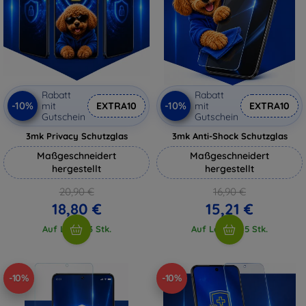
Rabatt
Rabatt
-10%
-10%
mit
EXTRA10
mit
EXTRA10
Gutschein
Gutschein
3mk Privacy Schutzglas
3mk Anti-Shock Schutzglas
Maßgeschneidert
Maßgeschneidert
hergestellt
hergestellt
20,90 €
16,90 €
18,80 €
15,21 €
Auf Lager 3 Stk.
Auf Lager > 5 Stk.
-10%
-10%