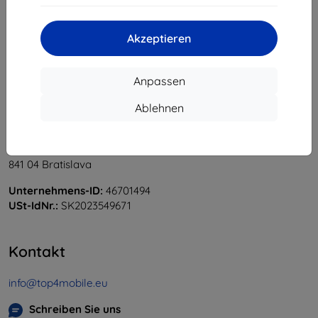
«
1
»
Akzeptieren
Anpassen
Ablehnen
Shield-Sk s.r.o.
Ulica Rudolfa Mocka 3750/2A
841 04 Bratislava
Unternehmens-ID:
46701494
USt-IdNr.:
SK2023549671
Kontakt
info@top4mobile.eu
Schreiben Sie uns