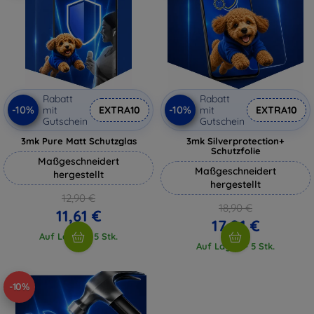
Rabatt
Rabatt
-10%
-10%
mit
EXTRA10
mit
EXTRA10
Gutschein
Gutschein
3mk Pure Matt Schutzglas
3mk Silverprotection+
Schutzfolie
Maßgeschneidert
Maßgeschneidert
hergestellt
hergestellt
12,90 €
18,90 €
11,61 €
17,01 €
Auf Lager > 5 Stk.
Auf Lager > 5 Stk.
-10%