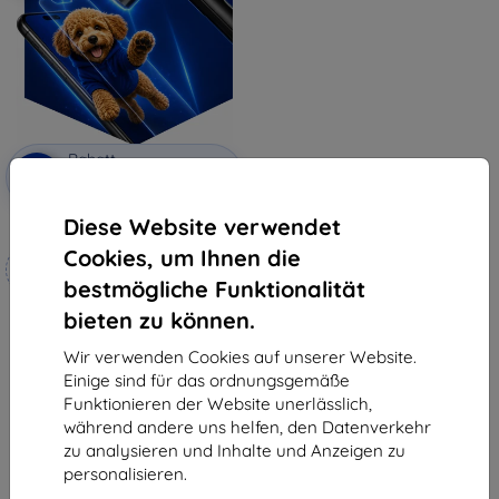
Rabatt
-10%
mit
EXTRA10
Gutschein
Diese Website verwendet
3mk Hammer Schutzfolie
Cookies, um Ihnen die
Maßgeschneidert
hergestellt
bestmögliche Funktionalität
bieten zu können.
19,90 €
17,91 €
Wir verwenden Cookies auf unserer Website.
Auf Lager 4 Stk.
Einige sind für das ordnungsgemäße
Funktionieren der Website unerlässlich,
während andere uns helfen, den Datenverkehr
zu analysieren und Inhalte und Anzeigen zu
personalisieren.
1
-
5
vom ganzen
5
.