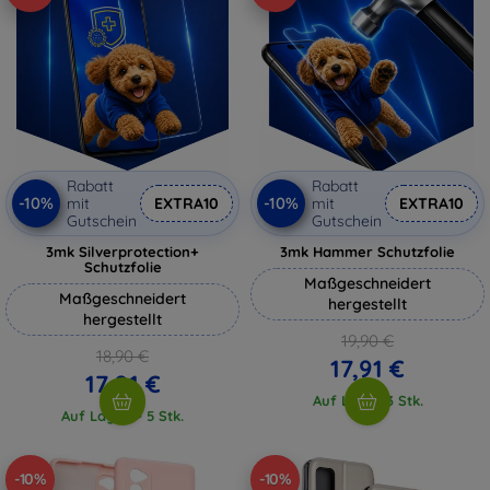
Rabatt
Rabatt
-10%
-10%
mit
EXTRA10
mit
EXTRA10
Gutschein
Gutschein
3mk Silverprotection+
3mk Hammer Schutzfolie
Schutzfolie
Maßgeschneidert
Maßgeschneidert
hergestellt
hergestellt
19,90 €
18,90 €
17,91 €
17,01 €
Auf Lager 3 Stk.
Auf Lager > 5 Stk.
-10%
-10%