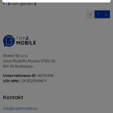
1
-
8
vom ganzen
8
.
«
1
»
Shield-Sk s.r.o.
Ulica Rudolfa Mocka 3750/2A
841 04 Bratislava
Unternehmens-ID:
46701494
USt-IdNr.:
SK2023549671
Kontakt
info@top4mobile.eu