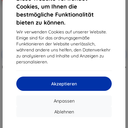
Cookies, um Ihnen die
bestmögliche Funktionalität
bieten zu können.
Wir verwenden Cookies auf unserer Website.
Einige sind für das ordnungsgemäße
Funktionieren der Website unerlässlich,
Rabatt
Rabatt
während andere uns helfen, den Datenverkehr
-10%
-10%
mit
EXTRA10
mit
EXTRA10
zu analysieren und Inhalte und Anzeigen zu
Gutschein
Gutschein
personalisieren.
Beline Case Book Magnetic Oppo
Beline Case Book Magnetic Oppo
Reno4 Pro 5G roségold
Reno4 Pro 5G rot
8,90 €
8,90 €
8,01 €
8,01 €
Akzeptieren
Auf Lager > 5 Stk.
Auf Lager > 5 Stk.
Anpassen
Ablehnen