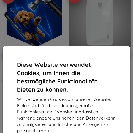
Rabatt
Rabatt
-10%
-10%
mit
EXTRA10
mit
EXTRA10
Gutschein
Gutschein
Diese Website verwendet
3mk Hammer Schutzfolie
Gummihülle LG Optimus F6,
Cookies, um Ihnen die
transparent
Maßgeschneidert
6,90 €
bestmögliche Funktionalität
hergestellt
5,31 €
bieten zu können.
19,90 €
Letztes Stück auf Lager
17,91 €
Wir verwenden Cookies auf unserer Website.
Einige sind für das ordnungsgemäße
Auf Lager 4 Stk.
Funktionieren der Website unerlässlich,
während andere uns helfen, den Datenverkehr
zu analysieren und Inhalte und Anzeigen zu
personalisieren.