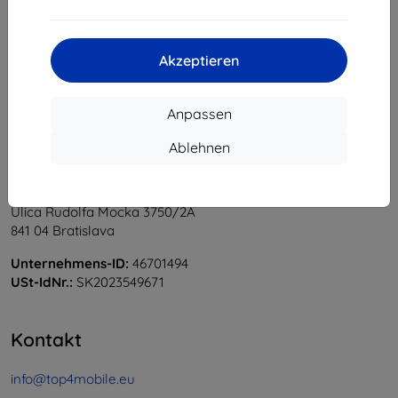
1
-
6
vom ganzen
6
.
«
1
»
Akzeptieren
Anpassen
Ablehnen
Shield-Sk s.r.o.
Ulica Rudolfa Mocka 3750/2A
841 04 Bratislava
Unternehmens-ID:
46701494
USt-IdNr.:
SK2023549671
Kontakt
info@top4mobile.eu