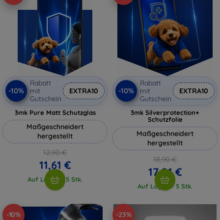
Rabatt
Rabatt
-10%
-10%
mit
EXTRA10
mit
EXTRA10
Gutschein
Gutschein
3mk Pure Matt Schutzglas
3mk Silverprotection+
Schutzfolie
Maßgeschneidert
Maßgeschneidert
hergestellt
hergestellt
12,90 €
18,90 €
11,61 €
17,01 €
Auf Lager > 5 Stk.
Auf Lager > 5 Stk.
-10%
-23%