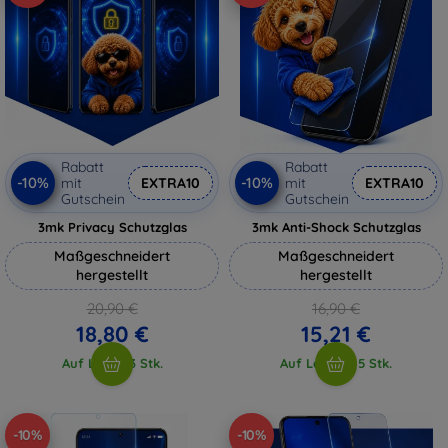
Rabatt
Rabatt
-10%
-10%
mit
EXTRA10
mit
EXTRA10
Gutschein
Gutschein
3mk Privacy Schutzglas
3mk Anti-Shock Schutzglas
Maßgeschneidert
Maßgeschneidert
hergestellt
hergestellt
20,90 €
16,90 €
18,80 €
15,21 €
Auf Lager 3 Stk.
Auf Lager > 5 Stk.
-10%
-10%