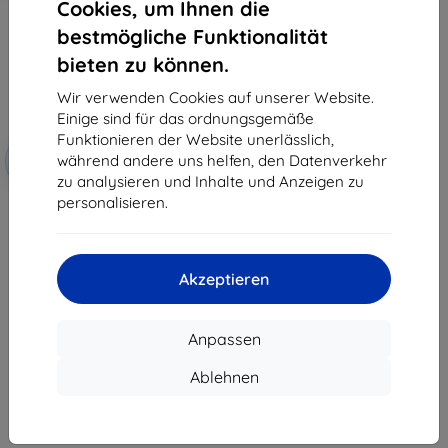
Cookies, um Ihnen die
bestmögliche Funktionalität
bieten zu können.
Wir verwenden Cookies auf unserer Website.
Einige sind für das ordnungsgemäße
Funktionieren der Website unerlässlich,
Rabatt
während andere uns helfen, den Datenverkehr
-10%
mit
EXTRA10
Gutschein
zu analysieren und Inhalte und Anzeigen zu
personalisieren.
Beline Candy Hülle für Realme
C3, schwarz, superdünn,
minimalistisch
8,90 €
8,01 €
Akzeptieren
Auf Lager 3 Stk.
Anpassen
Ablehnen
1
-
7
vom ganzen
7
.