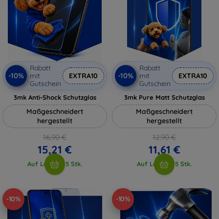
Rabatt
Rabatt
-10%
-10%
mit
EXTRA10
mit
EXTRA10
Gutschein
Gutschein
3mk Anti-Shock Schutzglas
3mk Pure Matt Schutzglas
Maßgeschneidert
Maßgeschneidert
hergestellt
hergestellt
16,90 €
12,90 €
15,21 €
11,61 €
Auf Lager > 5 Stk.
Auf Lager > 5 Stk.
-10%
-10%