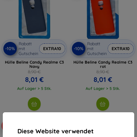
Rabatt
Rabatt
-10%
-10%
mit
EXTRA10
mit
EXTRA10
Gutschein
Gutschein
Hülle Beline Candy Realme C3
Hülle Beline Candy Realme C3
Navy
rot
8,90 €
8,90 €
8,01 €
8,01 €
Auf Lager > 5 Stk.
Auf Lager > 5 Stk.
-10%
Diese Website verwendet