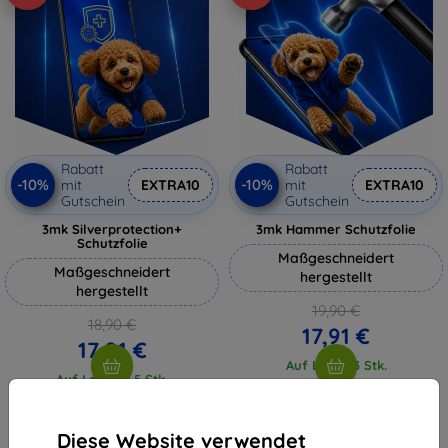
Rabatt
Rabatt
-10%
-10%
mit
EXTRA10
mit
EXTRA10
Gutschein
Gutschein
3mk Silverprotection+
3mk Hammer Schutzfolie
Schutzfolie
Maßgeschneidert
Maßgeschneidert
hergestellt
hergestellt
19,90 €
18,90 €
17,91 €
17,01 €
Auf Lager 3 Stk.
Auf Lager > 5 Stk.
Diese Website verwendet