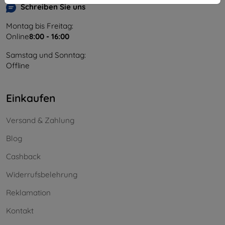
Schreiben Sie uns
Montag bis Freitag:
Online
8:00 - 16:00
Samstag und Sonntag:
Offline
Einkaufen
Versand & Zahlung
Blog
Cashback
Widerrufsbelehrung
Reklamation
Kontakt