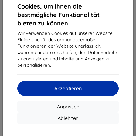
1
-
4
vom ganzen
4
.
Cookies, um Ihnen die
bestmögliche Funktionalität
«
1
»
bieten zu können.
Wir verwenden Cookies auf unserer Website.
Einige sind für das ordnungsgemäße
Funktionieren der Website unerlässlich,
während andere uns helfen, den Datenverkehr
zu analysieren und Inhalte und Anzeigen zu
personalisieren.
Shield-Sk s.r.o.
Ulica Rudolfa Mocka 3750/2A
841 04 Bratislava
Akzeptieren
Unternehmens-ID:
46701494
USt-IdNr.:
SK2023549671
Anpassen
Kontakt
Ablehnen
info@top4mobile.eu